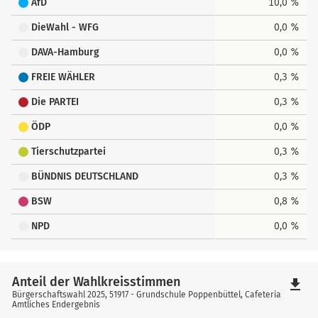
AfD
10,0 %
DieWahl - WFG
0,0 %
DAVA-Hamburg
0,0 %
FREIE WÄHLER
0,3 %
Die PARTEI
0,3 %
ÖDP
0,0 %
Tierschutzpartei
0,3 %
BÜNDNIS DEUTSCHLAND
0,3 %
BSW
0,8 %
NPD
0,0 %
Anteil der Wahlkreisstimmen
file_download
Bürgerschaftswahl 2025, 51917 - Grundschule Poppenbüttel, Cafeteria
Amtliches Endergebnis