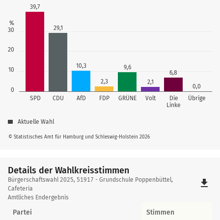
39,7
%
29,1
30
20
10,3
9,6
10
6,8
2,3
2,1
0,0
0
SPD
CDU
AfD
FDP
GRÜNE
Volt
Die
Übrige
Linke
Aktuelle Wahl
© Statistisches Amt für Hamburg und Schleswig-Holstein 2026
Details der Wahlkreisstimmen
Details
Bürgerschaftswahl 2025, 51917 - Grundschule Poppenbüttel,
file_download
der
Cafeteria
Amtliches Endergebnis
Wahlkreisstimmen
Partei
Stimmen