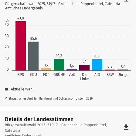
Bürgerschaftswahl 2025, 51917 - Grundschule Poppenbüttel, Cafeteria
Amtliches Endergebnis
43,8
%
40
30
25,6
20
10,3
10,0
10
5,1
1,7
1,4
1,2
0,8
0
SPD
CDU
FDP
GRÜNE
Volt
Die
AfD
BSW
Übrige
Linke
Aktuelle Wahl
© Statistisches Amt für Hamburg und Schleswig-Holstein 2026
Details der Landesstimmen
Details
Bürgerschaftswahl 2025, 51917 - Grundschule Poppenbüttel,
file_download
der
Cafeteria