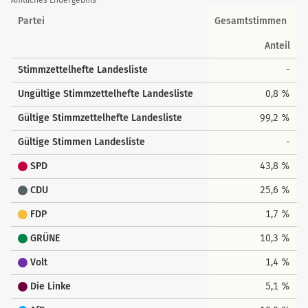
Amtliches Endergebnis
Landesstimmen
Partei
Gesamtstimmen
Anteil
Stimmzettelhefte Landesliste
-
Ungültige Stimmzettelhefte Landesliste
0,8 %
Gültige Stimmzettelhefte Landesliste
99,2 %
Gültige Stimmen Landesliste
-
SPD
43,8 %
CDU
25,6 %
FDP
1,7 %
GRÜNE
10,3 %
Volt
1,4 %
Die Linke
5,1 %