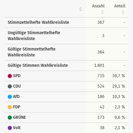
Anzahl
Anteil
Stimmzettelhefte Wahlkreisliste
367
-
Ungültige Stimmzettelhefte
3
-
Wahlkreisliste
Gültige Stimmzettelhefte
364
-
Wahlkreisliste
Gültige Stimmen Wahlkreisliste
1.801
-
SPD
715
39,7 %
CDU
524
29,1 %
AfD
186
10,3 %
FDP
42
2,3 %
GRÜNE
173
9,6 %
Volt
38
2,1 %