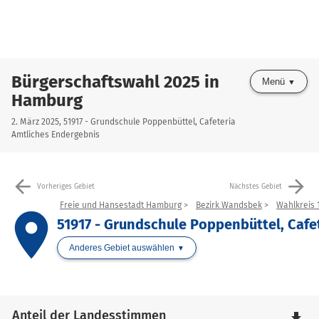
Bürgerschaftswahl 2025 in
Menü
Hamburg
2. März 2025, 51917 - Grundschule Poppenbüttel, Cafeteria
Amtliches Endergebnis
arrow_back
arrow_forward
Vorheriges Gebiet
Nächstes Gebiet
Freie und Hansestadt Hamburg
Bezirk Wandsbek
Wahlkreis 1
place
51917 - Grundschule Poppenbüttel, Cafe
Anderes Gebiet auswählen
Anteil der Landesstimmen
file_download