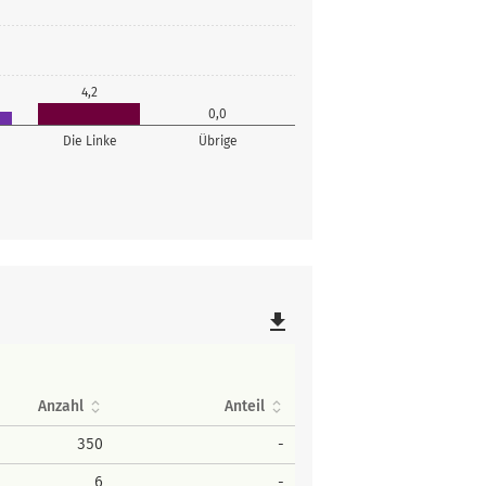
4,2
0,0
Die Linke
Übrige
file_download
Anzahl
Anteil
350
-
6
-