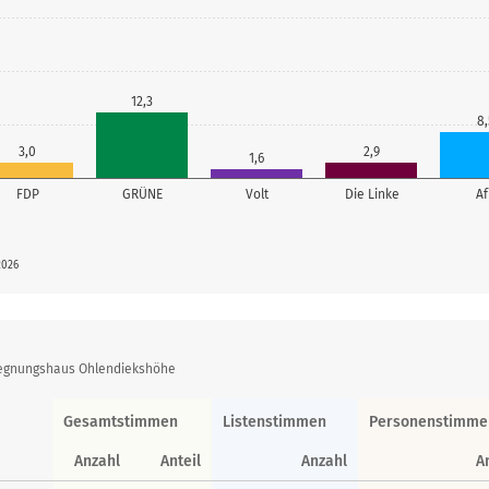
12,3
8,
3,0
2,9
1,6
FDP
GRÜNE
Volt
Die Linke
A
2026
gegnungshaus Ohlendiekshöhe
Gesamtstimmen
Listenstimmen
Personenstimme
Anzahl
Anteil
Anzahl
A