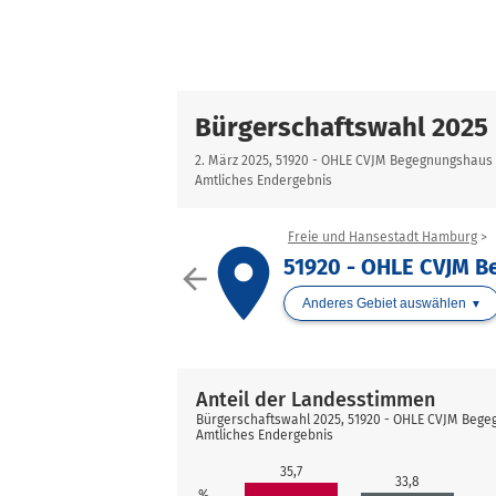
Bürgerschaftswahl 2025
2. März 2025, 51920 - OHLE CVJM Begegnungshau
Amtliches Endergebnis
Freie und Hansestadt Hamburg
place
51920 - OHLE CVJM 
arrow_back
Anderes Gebiet auswählen
Anteil der Landesstimmen
Bürgerschaftswahl 2025, 51920 - OHLE CVJM Beg
Amtliches Endergebnis
35,7
33,8
%