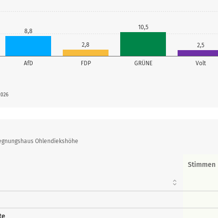
10,5
8,8
2,8
2,5
AfD
FDP
GRÜNE
Volt
2026
gegnungshaus Ohlendiekshöhe
Stimmen
te