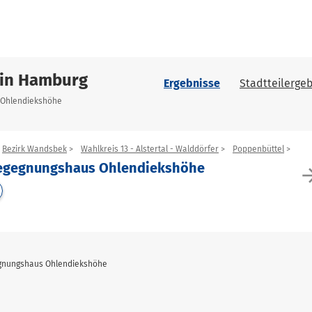
 in Hamburg
Ergebnisse
Stadtteilergeb
s Ohlendiekshöhe
Bezirk Wandsbek
Wahlkreis 13 - Alstertal - Walddörfer
Poppenbüttel
Begegnungshaus Ohlendiekshöhe
arrow_f
egnungshaus Ohlendiekshöhe