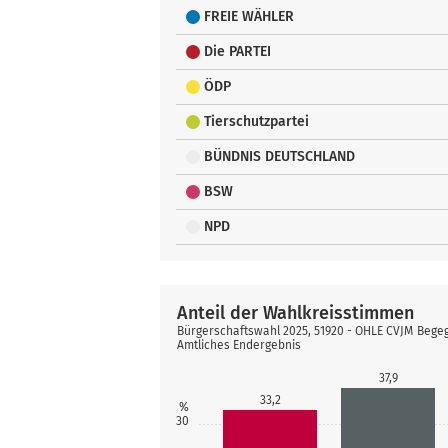
FREIE WÄHLER
Die PARTEI
ÖDP
Tierschutzpartei
BÜNDNIS DEUTSCHLAND
BSW
NPD
Anteil der Wahlkreisstimmen
Bürgerschaftswahl 2025, 51920 - OHLE CVJM Beg
Amtliches Endergebnis
37,9
33,2
%
30