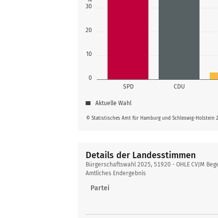
30
20
10
0
SPD
CDU
Aktuelle Wahl
© Statistisches Amt für Hamburg und Schleswig-Holstein 
Details der Landesstimmen
Details
Bürgerschaftswahl 2025, 51920 - OHLE CVJM Be
der
Amtliches Endergebnis
Landesstimmen
Partei