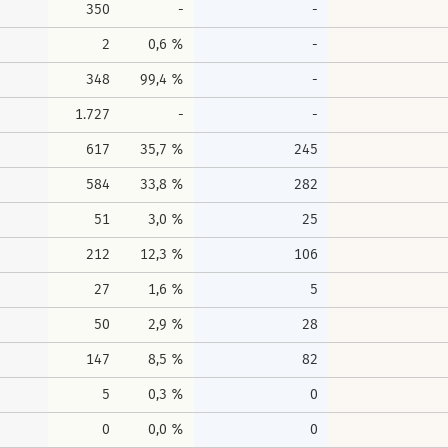
350
-
-
2
0,6 %
-
348
99,4 %
-
1.727
-
-
617
35,7 %
245
584
33,8 %
282
51
3,0 %
25
212
12,3 %
106
27
1,6 %
5
50
2,9 %
28
147
8,5 %
82
5
0,3 %
0
0
0,0 %
0