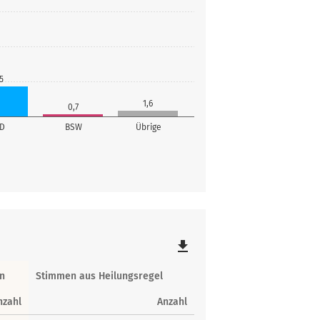
5
1,6
0,7
fD
BSW
Übrige
file_download
n
Stimmen aus Heilungsregel
nzahl
Anzahl