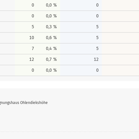
0
0,0 %
0
0
0,0 %
0
5
0,3 %
5
10
0,6 %
5
7
0,4 %
5
12
0,7 %
12
0
0,0 %
0
egnungshaus Ohlendiekshöhe