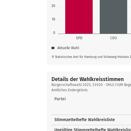
20
10
0
SPD
CDU
Aktuelle Wahl
© Statistisches Amt für Hamburg und Schleswig-Holstein 
Details der Wahlkreisstimmen
Details
Bürgerschaftswahl 2025, 51920 - OHLE CVJM Be
der
Amtliches Endergebnis
Wahlkreisstimmen
Partei
Stimmzettelhefte Wahlkreisliste
Ungültige Stimmzettelhefte Wahlkreislis