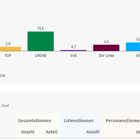
13,5
6,
4,3
2,9
0,7
FDP
GRÜNE
Volt
Die Linke
A
2026
, Saal
Gesamtstimmen
Listenstimmen
Personenstimme
Anzahl
Anteil
Anzahl
A