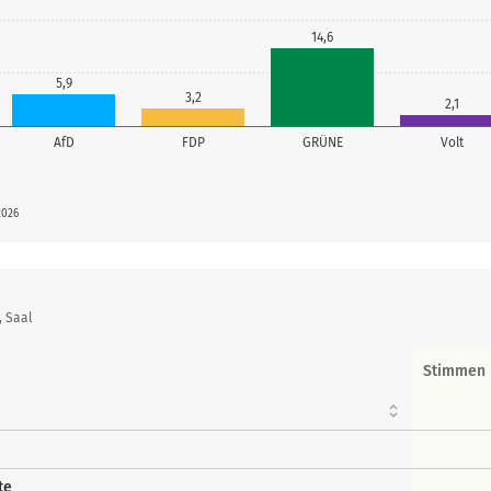
14,6
5,9
3,2
2,1
AfD
FDP
GRÜNE
Volt
2026
, Saal
Stimmen
te