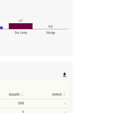
4,7
0,0
Die Linke
Übrige
file_download
Anzahl
Anteil
568
-
5
-