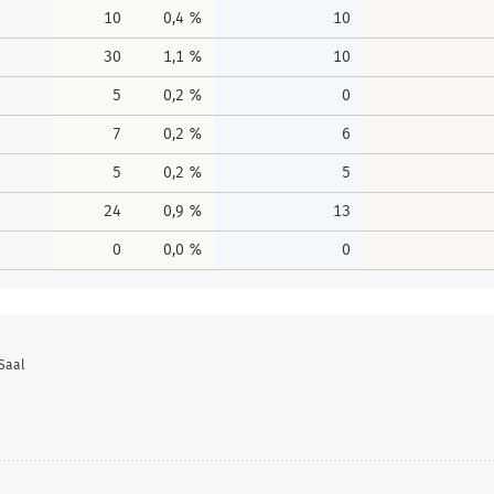
10
0,4 %
10
30
1,1 %
10
5
0,2 %
0
7
0,2 %
6
5
0,2 %
5
24
0,9 %
13
0
0,0 %
0
 Saal