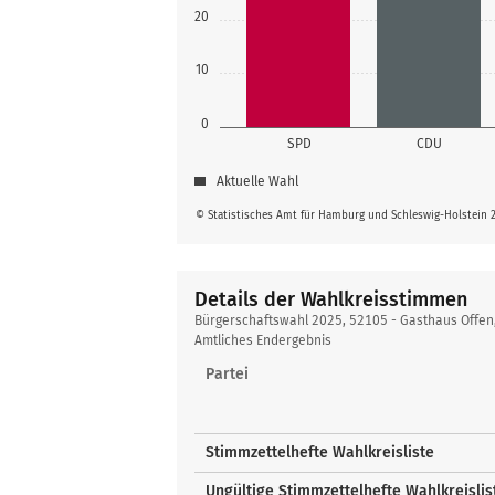
20
10
0
SPD
CDU
Aktuelle Wahl
© Statistisches Amt für Hamburg und Schleswig-Holstein 
Details der Wahlkreisstimmen
Details
Bürgerschaftswahl 2025, 52105 - Gasthaus Offen
der
Amtliches Endergebnis
Wahlkreisstimmen
Partei
Stimmzettelhefte Wahlkreisliste
Ungültige Stimmzettelhefte Wahlkreislis