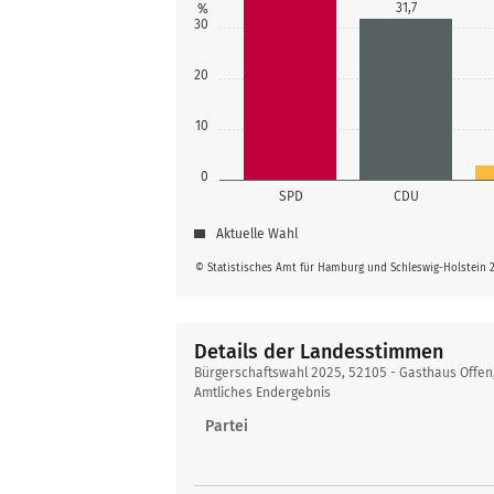
31,7
%
30
20
10
0
SPD
CDU
Aktuelle Wahl
© Statistisches Amt für Hamburg und Schleswig-Holstein 
Details der Landesstimmen
Details
Bürgerschaftswahl 2025, 52105 - Gasthaus Offen
der
Amtliches Endergebnis
Landesstimmen
Partei