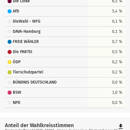
Die Linke
6,5 %
AfD
5,4 %
DieWahl - WFG
0,1 %
DAVA-Hamburg
0,1 %
FREIE WÄHLER
0,7 %
Die PARTEI
0,5 %
ÖDP
0,2 %
Tierschutzpartei
0,2 %
BÜNDNIS DEUTSCHLAND
0,0 %
BSW
1,0 %
NPD
0,0 %
Anteil der Wahlkreisstimmen
file_download