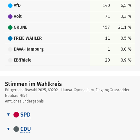
AfD
140
6,5 %
Volt
71
3,3 %
GRÜNE
457
21,1 %
FREIE WÄHLER
11
0,5 %
DAVA-Hamburg
1
0,0 %
EB:Thiele
20
0,9 %
Stimmen im Wahlkreis
Bürgerschaftswahl 2025, 60202 - Hansa-Gymnasium, Eingang Grasredder
Neubau N3/4
Amtliches Endergebnis
SPD
Stimmen
Nr.
Name, Vorname
Stimmen
Gewählt
im
CDU
Wahlkreis
Stimmen
1
Hansen, Nils
204
Nr.
Name, Vorname
Stimmen
Gewählt