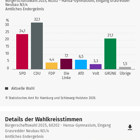
Bürgerschaftswahl 2025, 60202 - Hansa-Gymnasium, Eingang Grasredder
Neubau N3/4
Amtliches Endergebnis
32,1
%
30
24,1
25
21,1
20
15
10
7,1
6,5
4,4
5
3,3
1,5
0
SPD
CDU
FDP
Die
AfD
Volt
GRÜNE
Übrige
Linke
Aktuelle Wahl
© Statistisches Amt für Hamburg und Schleswig-Holstein 2026
Details der Wahlkreisstimmen
Details
Bürgerschaftswahl 2025, 60202 - Hansa-Gymnasium, Eingang
file_download
der
Grasredder Neubau N3/4
Amtliches Endergebnis
Wahlkreisstimmen