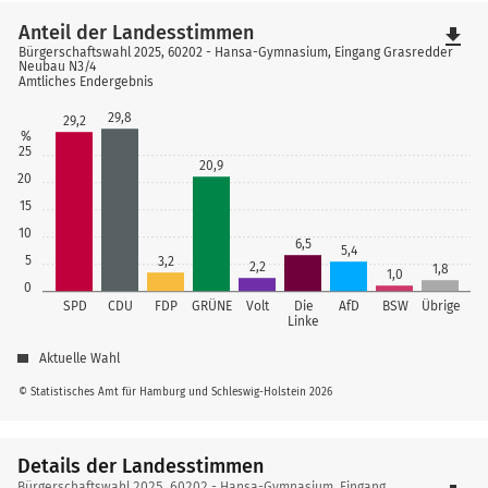
Anteil der Landesstimmen
file_download
Bürgerschaftswahl 2025, 60202 - Hansa-Gymnasium, Eingang Grasredder
Neubau N3/4
Amtliches Endergebnis
29,8
29,2
%
25
20,9
20
15
10
6,5
5,4
5
3,2
2,2
1,8
1,0
0
SPD
CDU
FDP
GRÜNE
Volt
Die
AfD
BSW
Übrige
Linke
Aktuelle Wahl
© Statistisches Amt für Hamburg und Schleswig-Holstein 2026
Details der Landesstimmen
Details
Bürgerschaftswahl 2025, 60202 - Hansa-Gymnasium, Eingang