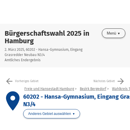
Bürgerschaftswahl 2025 in
Menü
Hamburg
2. März 2025, 60202 - Hansa-Gymnasium, Eingang
Grasredder Neubau N3/4
Amtliches Endergebnis
arrow_back
arrow_forward
Vorheriges Gebiet
Nächstes Gebiet
Freie und Hansestadt Hamburg
Bezirk Bergedorf
Wahlkreis 1
place
60202 - Hansa-Gymnasium, Eingang Gr
N3/4
Anderes Gebiet auswählen