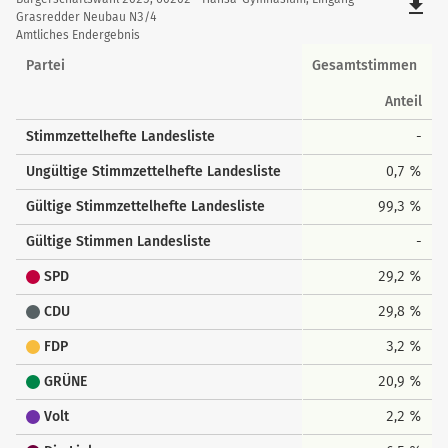
file_download
der
Grasredder Neubau N3/4
Amtliches Endergebnis
Landesstimmen
Partei
Gesamtstimmen
Anteil
Stimmzettelhefte Landesliste
-
Ungültige Stimmzettelhefte Landesliste
0,7 %
Gültige Stimmzettelhefte Landesliste
99,3 %
Gültige Stimmen Landesliste
-
SPD
29,2 %
CDU
29,8 %
FDP
3,2 %
GRÜNE
20,9 %
Volt
2,2 %