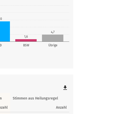
,0
4,7
1,6
fD
BSW
Übrige
file_download
n
Stimmen aus Heilungsregel
nzahl
Anzahl