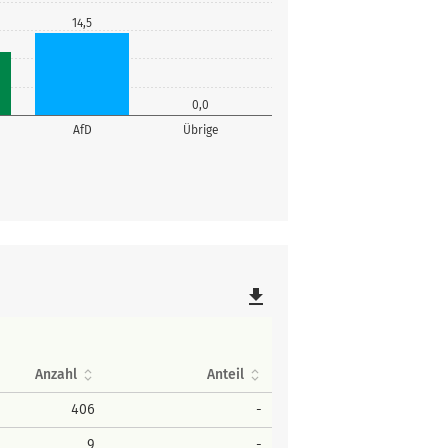
14,5
0,0
AfD
Übrige
file_download
Anzahl
Anteil
406
-
9
-