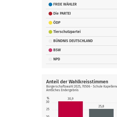
FREIE WÄHLER
Die PARTEI
ÖDP
Tierschutzpartei
BÜNDNIS DEUTSCHLAND
BSW
NPD
Anteil der Wahlkreisstimmen
Bürgerschaftswahl 2025, 70506 - Schule Kapellen
Amtliches Endergebnis
%
30,9
30
25,8
25
20