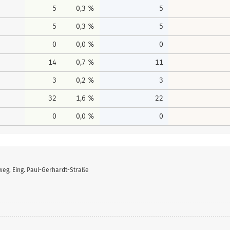
5
0,3 %
5
5
0,3 %
5
0
0,0 %
0
14
0,7 %
11
3
0,2 %
3
32
1,6 %
22
0
0,0 %
0
weg, Eing. Paul-Gerhardt-Straße