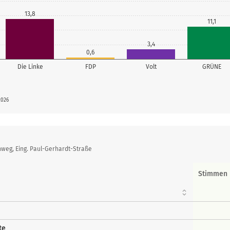
13,8
11,1
3,4
0,6
Die Linke
FDP
Volt
GRÜNE
2026
weg, Eing. Paul-Gerhardt-Straße
Stimmen
te