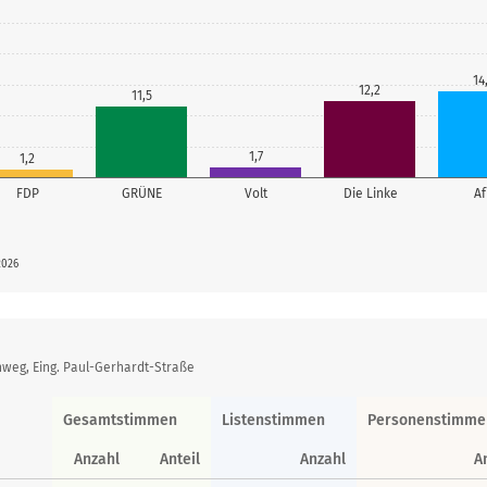
14
12,2
11,5
1,7
1,2
FDP
GRÜNE
Volt
Die Linke
A
2026
weg, Eing. Paul-Gerhardt-Straße
Gesamtstimmen
Listenstimmen
Personenstimme
Anzahl
Anteil
Anzahl
A