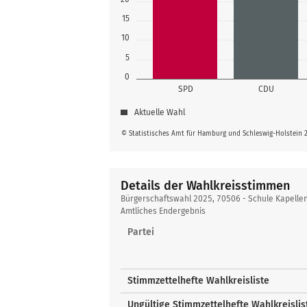
15
10
5
0
SPD
CDU
Aktuelle Wahl
© Statistisches Amt für Hamburg und Schleswig-Holstein 
Details der Wahlkreisstimmen
Details
Bürgerschaftswahl 2025, 70506 - Schule Kapellen
der
Amtliches Endergebnis
Wahlkreisstimmen
Partei
Stimmzettelhefte Wahlkreisliste
Ungültige Stimmzettelhefte Wahlkreislis