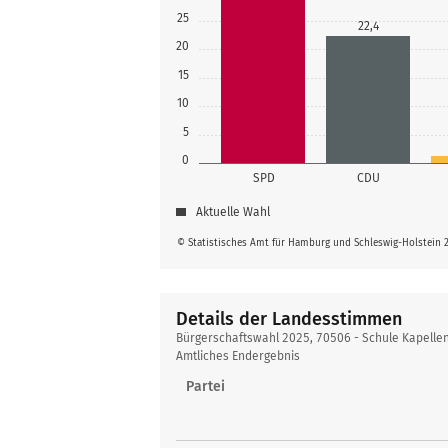
25
22,4
20
15
10
5
0
SPD
CDU
Aktuelle Wahl
© Statistisches Amt für Hamburg und Schleswig-Holstein 
Details der Landesstimmen
Details
Bürgerschaftswahl 2025, 70506 - Schule Kapellen
der
Amtliches Endergebnis
Landesstimmen
Partei