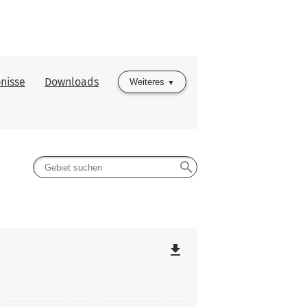
nisse
Downloads
Weiteres
search
file_download