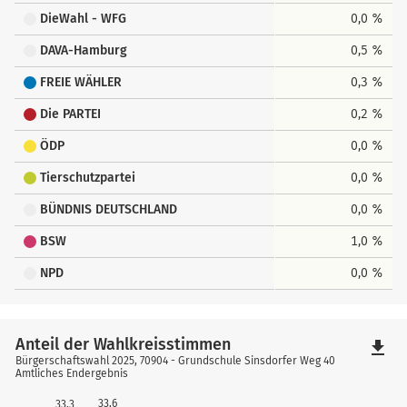
DieWahl - WFG
0,0 %
DAVA-Hamburg
0,5 %
FREIE WÄHLER
0,3 %
Die PARTEI
0,2 %
ÖDP
0,0 %
Tierschutzpartei
0,0 %
BÜNDNIS DEUTSCHLAND
0,0 %
BSW
1,0 %
NPD
0,0 %
Anteil der Wahlkreisstimmen
file_download
Bürgerschaftswahl 2025, 70904 - Grundschule Sinsdorfer Weg 40
Amtliches Endergebnis
33,6
33,3