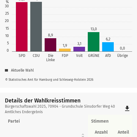
%
30
25
20
15
13,0
8,9
10
6,2
5
3,1
1,9
0,0
0
SPD
CDU
Die
FDP
Volt
GRÜNE
AfD
Übrige
Linke
Aktuelle Wahl
© Statistisches Amt für Hamburg und Schleswig-Holstein 2026
Details der Wahlkreisstimmen
Details
Bürgerschaftswahl 2025, 70904 - Grundschule Sinsdorfer Weg 40
file_download
der
Amtliches Endergebnis
Wahlkreisstimmen
Partei
Stimmen
Anzahl
Anteil