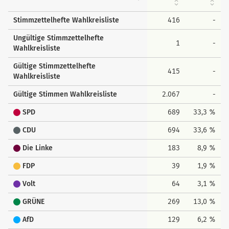
Stimmzettelhefte Wahlkreisliste
416
-
Ungültige Stimmzettelhefte
1
-
Wahlkreisliste
Gültige Stimmzettelhefte
415
-
Wahlkreisliste
Gültige Stimmen Wahlkreisliste
2.067
-
SPD
689
33,3 %
CDU
694
33,6 %
Die Linke
183
8,9 %
FDP
39
1,9 %
Volt
64
3,1 %
GRÜNE
269
13,0 %
AfD
129
6,2 %