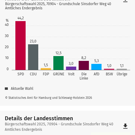
Bürgerschaftswahl 2025, 70904 - Grundschule Sinsdorfer Weg 40
Amtliches Endergebnis
44,2
%
40
30
23,0
20
12,5
10
8,2
5,3
3,0
1,5
1,0
1,1
0
SPD
CDU
FDP
GRÜNE
Volt
Die
AfD
BSW
Übrige
Linke
Aktuelle Wahl
© Statistisches Amt für Hamburg und Schleswig-Holstein 2026
Details der Landesstimmen
Details
Bürgerschaftswahl 2025, 70904 - Grundschule Sinsdorfer Weg 40
file_download
der
Amtliches Endergebnis