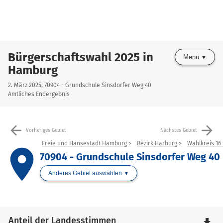
Bürgerschaftswahl 2025 in
Menü
Hamburg
2. März 2025, 70904 - Grundschule Sinsdorfer Weg 40
Amtliches Endergebnis
arrow_back
arrow_forward
Vorheriges Gebiet
Nächstes Gebiet
Freie und Hansestadt Hamburg
Bezirk Harburg
Wahlkreis 16
place
70904 - Grundschule Sinsdorfer Weg 40
Anderes Gebiet auswählen
Anteil der Landesstimmen
file_download