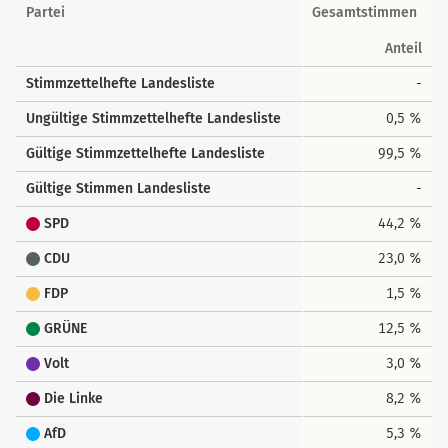
Landesstimmen
Partei
Gesamtstimmen
Anteil
Stimmzettelhefte Landesliste
-
Ungültige Stimmzettelhefte Landesliste
0,5 %
Gültige Stimmzettelhefte Landesliste
99,5 %
Gültige Stimmen Landesliste
-
SPD
44,2 %
CDU
23,0 %
FDP
1,5 %
GRÜNE
12,5 %
Volt
3,0 %
Die Linke
8,2 %
AfD
5,3 %