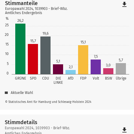
Stimmanteile
file_download
Europawahl 2024, 1039903 - Brief-Wbz.
Amtliches Endergebnis
%
26,2
25
19,6
20
15,7
15,1
15
10
7,5
5,7
5,1
5
3,0
2,1
0
GRÜNE
SPD
CDU
DIE
AfD
FDP
Volt
BSW
Übrige
LINKE
Aktuelle Wahl
© Statistisches Amt für Hamburg und Schleswig-Holstein 2024
Stimmdetails
Stimmdetails
Europawahl 2024, 1039903 - Brief-Wbz.
file_download
Amtliches Endergebnis