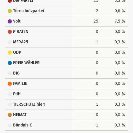
Die PARTEI
11
3,3 %
Tierschutzpartei
2
0,6 %
Volt
25
7,5 %
PIRATEN
0
0,0 %
MERA25
1
0,3 %
ÖDP
0
0,0 %
FREIE WÄHLER
0
0,0 %
BIG
0
0,0 %
FAMILIE
0
0,0 %
PdH
0
0,0 %
TIERSCHUTZ hier!
1
0,3 %
HEIMAT
0
0,0 %
Bündnis C
1
0,3 %