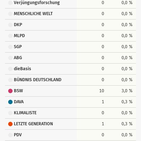
Verjüngungsforschung
0
0,0 %
MENSCHLICHE WELT
0
0,0 %
DKP
0
0,0 %
MLPD
0
0,0 %
SGP
0
0,0 %
ABG
0
0,0 %
dieBasis
0
0,0 %
BÜNDNIS DEUTSCHLAND
0
0,0 %
BSW
10
3,0 %
DAVA
1
0,3 %
KLIMALISTE
0
0,0 %
LETZTE GENERATION
1
0,3 %
PDV
0
0,0 %