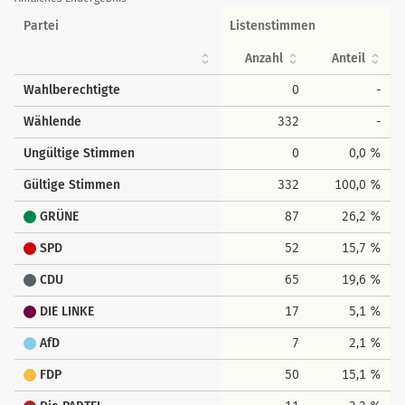
Partei
Listenstimmen
Anzahl
Anteil
Wahlberechtigte
0
-
Wählende
332
-
Ungültige Stimmen
0
0,0 %
Gültige Stimmen
332
100,0 %
GRÜNE
87
26,2 %
SPD
52
15,7 %
CDU
65
19,6 %
DIE LINKE
17
5,1 %
AfD
7
2,1 %
FDP
50
15,1 %