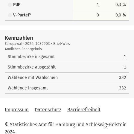
PdF
1
0,3 %
V-Partei³
0
0,0 %
Kennzahlen
Kennzahlen
Europawahl 2024, 1039903 - Brief-Wbz.
Amtliches Endergebnis
Stimmbezirke insgesamt
1
Stimmbezirke ausgezählt
1
Wählende mit Wahlschein
332
Wählende insgesamt
332
Impressum
Datenschutz
Barrierefreiheit
© Statistisches Amt für Hamburg und Schleswig-Holstein
2024