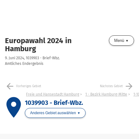
Europawahl 2024 in
Menü
Hamburg
9. Juni 2024, 1039903 - Brief-Wbz.
Amtliches Endergebnis
arrow_back
arrow_forward
Vorheriges Gebiet
Nächstes Gebiet
Freie und Hansestadt Hamburg
1 - Bezirk Hamburg-Mitte
1-1
place
1039903 - Brief-Wbz.
Anderes Gebiet auswählen