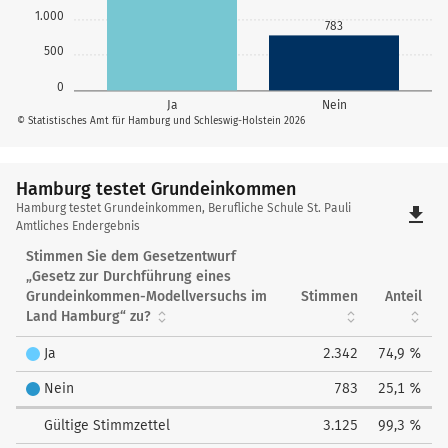
1.000
783
500
0
Ja
Nein
© Statistisches Amt für Hamburg und Schleswig-Holstein 2026
Hamburg testet Grundeinkommen
Hamburg
Hamburg testet Grundeinkommen, Berufliche Schule St. Pauli
file_download
testet
Amtliches Endergebnis
Grundeinkommen
Stimmen Sie dem Gesetzentwurf
„Gesetz zur Durchführung eines
Grundeinkommen-Modellversuchs im
Stimmen
Anteil
Land Hamburg“ zu?
Ja
2.342
74,9 %
Nein
783
25,1 %
Gültige Stimmzettel
3.125
99,3 %