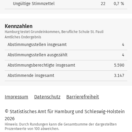
Ungültige Stimmzettel
22
0,7 %
Kennzahlen
Kennzahlen
Hamburg testet Grundeinkommen, Berufliche Schule St. Pauli
Amtliches Endergebnis
Abstimmungsstellen insgesamt
4
Abstimmungsstellen ausgezählt
4
Abstimmungsberechtigte insgesamt
5.590
Abstimmende insgesamt
3.147
Impressum
Datenschutz
Barrierefreiheit
© Statistisches Amt für Hamburg und Schleswig-Holstein
2026
Hinweis: Durch Rundungen kann die Gesamtsumme der dargestellten
Prozentwerte von 100 abweichen.