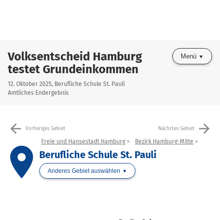
Volksentscheid Hamburg
Menü
testet Grundeinkommen
12. Oktober 2025, Berufliche Schule St. Pauli
Amtliches Endergebnis
arrow_back
arrow_forward
Vorheriges Gebiet
Nächstes Gebiet
Freie und Hansestadt Hamburg
Bezirk Hamburg-Mitte
place
Berufliche Schule St. Pauli
Anderes Gebiet auswählen