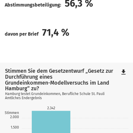
56,3
%
Abstimmungsbeteiligung:
71,4
%
davon per Brief
Stimmen Sie dem Gesetzentwurf „Gesetz zur
file_download
Durchführung eines
Grundeinkommen-Modellversuchs im Land
Hamburg“ zu?
Hamburg testet Grundeinkommen, Berufliche Schule St. Pauli
Amtliches Endergebnis
2.342
Stimmen
2.000
1.500