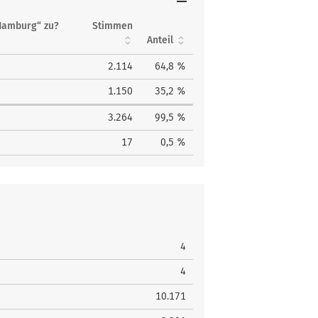
Hamburg“ zu?
Stimmen
Anteil
2.114
64,8 %
1.150
35,2 %
3.264
99,5 %
17
0,5 %
4
4
10.171