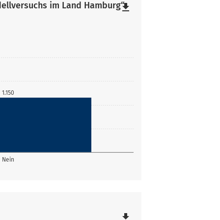
ellversuchs im Land Hamburg“
file_download
1.150
Nein
file_download