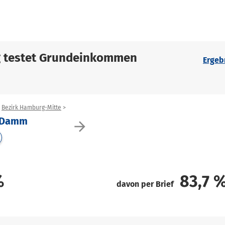
g testet Grundeinkommen
Ergeb
Bezirk Hamburg-Mitte
r Damm
arrow_forward
%
83,7
davon per Brief