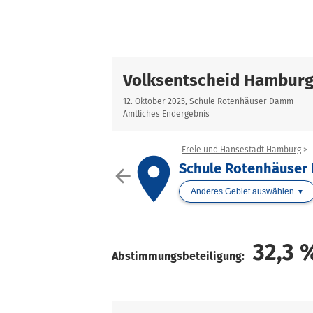
Volksentscheid Hambur
12. Oktober 2025, Schule Rotenhäuser Damm
Amtliches Endergebnis
Freie und Hansestadt Hamburg
place
Schule Rotenhäuse
arrow_back
Anderes Gebiet auswählen
32,3
Abstimmungsbeteiligung: