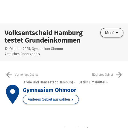
Volksentscheid Hamburg
Menü
testet Grundeinkommen
12. Oktober 2025, Gymnasium Ohmoor
Amtliches Endergebnis
arrow_back
arrow_forward
Vorheriges Gebiet
Nächstes Gebiet
Freie und Hansestadt Hamburg
Bezirk Eimsbüttel
place
Gymnasium Ohmoor
Anderes Gebiet auswählen