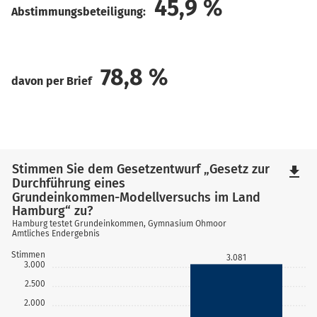
45,9
%
Abstimmungsbeteiligung:
78,8
%
davon per Brief
Stimmen Sie dem Gesetzentwurf „Gesetz zur
file_download
Durchführung eines
Grundeinkommen-Modellversuchs im Land
Hamburg“ zu?
Hamburg testet Grundeinkommen, Gymnasium Ohmoor
Amtliches Endergebnis
Stimmen
3.081
3.000
2.500
2.000