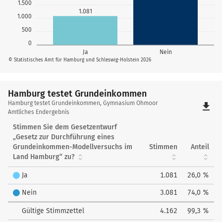
1.500
1.081
1.000
500
0
Ja
Nein
© Statistisches Amt für Hamburg und Schleswig-Holstein 2026
Hamburg testet Grundeinkommen
Hamburg
Hamburg testet Grundeinkommen, Gymnasium Ohmoor
file_download
testet
Amtliches Endergebnis
Grundeinkommen
Stimmen Sie dem Gesetzentwurf
„Gesetz zur Durchführung eines
Grundeinkommen-Modellversuchs im
Stimmen
Anteil
Land Hamburg“ zu?
Ja
1.081
26,0 %
Nein
3.081
74,0 %
Gültige Stimmzettel
4.162
99,3 %