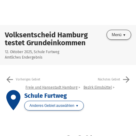
Volksentscheid Hamburg
Menü
testet Grundeinkommen
12. Oktober 2025, Schule Furtweg
Amtliches Endergebnis
arrow_back
arrow_forward
Vorheriges Gebiet
Nächstes Gebiet
Freie und Hansestadt Hamburg
Bezirk Eimsbüttel
place
Schule Furtweg
Anderes Gebiet auswählen