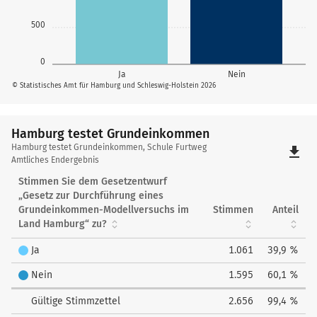
500
0
Ja
Nein
© Statistisches Amt für Hamburg und Schleswig-Holstein 2026
Hamburg testet Grundeinkommen
Hamburg
Hamburg testet Grundeinkommen, Schule Furtweg
file_download
testet
Amtliches Endergebnis
Grundeinkommen
Stimmen Sie dem Gesetzentwurf
„Gesetz zur Durchführung eines
Grundeinkommen-Modellversuchs im
Stimmen
Anteil
Land Hamburg“ zu?
Ja
1.061
39,9 %
Nein
1.595
60,1 %
Gültige Stimmzettel
2.656
99,4 %