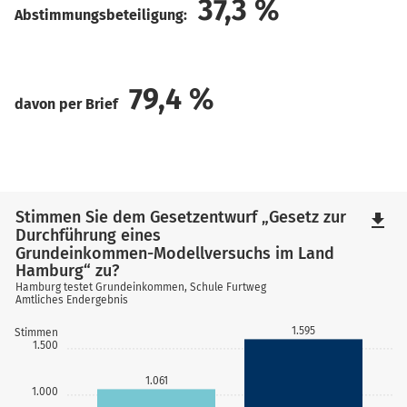
37,3
%
Abstimmungsbeteiligung:
79,4
%
davon per Brief
Stimmen Sie dem Gesetzentwurf „Gesetz zur
file_download
Durchführung eines
Grundeinkommen-Modellversuchs im Land
Hamburg“ zu?
Hamburg testet Grundeinkommen, Schule Furtweg
Amtliches Endergebnis
1.595
Stimmen
1.500
1.061
1.000