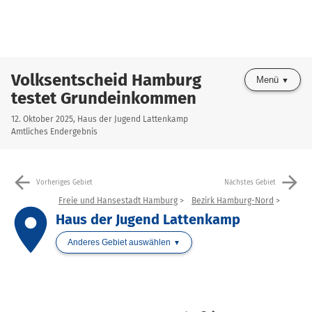
Volksentscheid Hamburg
Menü
testet Grundeinkommen
12. Oktober 2025, Haus der Jugend Lattenkamp
Amtliches Endergebnis
arrow_back
arrow_forward
Vorheriges Gebiet
Nächstes Gebiet
Freie und Hansestadt Hamburg
Bezirk Hamburg-Nord
place
Haus der Jugend Lattenkamp
Anderes Gebiet auswählen