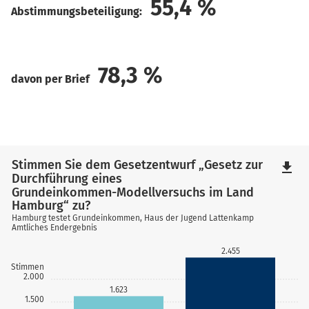
55,4
%
Abstimmungsbeteiligung:
78,3
%
davon per Brief
Stimmen Sie dem Gesetzentwurf „Gesetz zur
file_download
Durchführung eines
Grundeinkommen-Modellversuchs im Land
Hamburg“ zu?
Hamburg testet Grundeinkommen, Haus der Jugend Lattenkamp
Amtliches Endergebnis
2.455
Stimmen
2.000
1.623
1.500