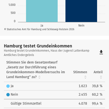
1.000
500
0
Ja
Nein
© Statistisches Amt für Hamburg und Schleswig-Holstein 2026
Hamburg testet Grundeinkommen
Hamburg
Hamburg testet Grundeinkommen, Haus der Jugend Lattenkamp
file_download
testet
Amtliches Endergebnis
Grundeinkommen
Stimmen Sie dem Gesetzentwurf
„Gesetz zur Durchführung eines
Grundeinkommen-Modellversuchs im
Stimmen
Anteil
Land Hamburg“ zu?
Ja
1.623
39,8 %
Nein
2.455
60,2 %
Gültige Stimmzettel
4.078
99,4 %