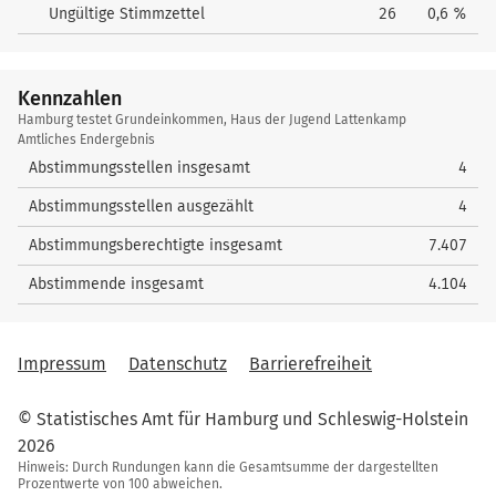
Ungültige Stimmzettel
26
0,6 %
Kennzahlen
Kennzahlen
Hamburg testet Grundeinkommen, Haus der Jugend Lattenkamp
Amtliches Endergebnis
Abstimmungsstellen insgesamt
4
Abstimmungsstellen ausgezählt
4
Abstimmungsberechtigte insgesamt
7.407
Abstimmende insgesamt
4.104
Impressum
Datenschutz
Barrierefreiheit
© Statistisches Amt für Hamburg und Schleswig-Holstein
2026
Hinweis: Durch Rundungen kann die Gesamtsumme der dargestellten
Prozentwerte von 100 abweichen.