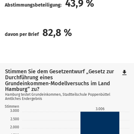
43,9
%
Abstimmungsbeteiligung:
82,8
%
davon per Brief
Stimmen Sie dem Gesetzentwurf „Gesetz zur
file_download
Durchführung eines
Grundeinkommen-Modellversuchs im Land
Hamburg“ zu?
Hamburg testet Grundeinkommen, Stadtteilschule Poppenbüttel
Amtliches Endergebnis
Stimmen
3.006
3.000
2.500
2.000