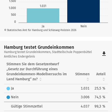
1.500
1.031
1.000
500
0
Ja
Nein
© Statistisches Amt für Hamburg und Schleswig-Holstein 2026
Hamburg testet Grundeinkommen
Hamburg
Hamburg testet Grundeinkommen, Stadtteilschule Poppenbüttel
file_download
testet
Amtliches Endergebnis
Grundeinkommen
Stimmen Sie dem Gesetzentwurf
„Gesetz zur Durchführung eines
Grundeinkommen-Modellversuchs im
Stimmen
Anteil
Land Hamburg“ zu?
Ja
1.031
25,5 %
Nein
3.006
74,5 %
Gültige Stimmzettel
4.037
99,3 %