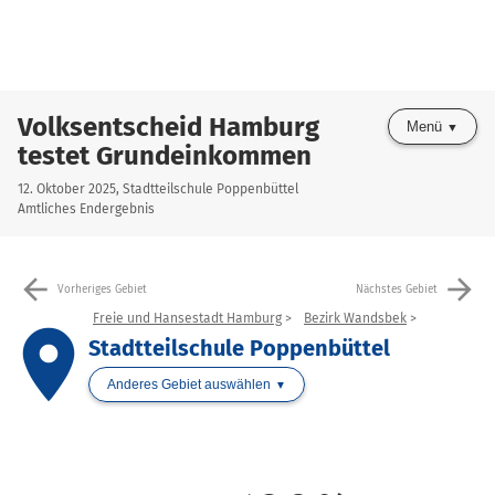
Volksentscheid Hamburg
Menü
testet Grundeinkommen
12. Oktober 2025, Stadtteilschule Poppenbüttel
Amtliches Endergebnis
arrow_back
arrow_forward
Vorheriges Gebiet
Nächstes Gebiet
Freie und Hansestadt Hamburg
Bezirk Wandsbek
place
Stadtteilschule Poppenbüttel
Anderes Gebiet auswählen