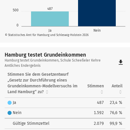
487
500
0
Ja
Nein
© Statistisches Amt für Hamburg und Schleswig-Holstein 2026
Hamburg testet Grundeinkommen
Hamburg
Hamburg testet Grundeinkommen, Schule Scheeßeler Kehre
file_download
testet
Amtliches Endergebnis
Grundeinkommen
Stimmen Sie dem Gesetzentwurf
„Gesetz zur Durchführung eines
Grundeinkommen-Modellversuchs im
Stimmen
Anteil
Land Hamburg“ zu?
Ja
487
23,4 %
Nein
1.592
76,6 %
Gültige Stimmzettel
2.079
99,9 %