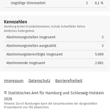
Ungültige Stimmzettel
2
0,1 %
Kennzahlen
Kennzahlen
Hamburg testet Grundeinkommen, Schule Scheeßeler Kehre
Amtliches Endergebnis
Abstimmungsstellen insgesamt
3
Abstimmungsstellen ausgezählt
3
Abstimmungsberechtigte insgesamt
5.099
Abstimmende insgesamt
2.081
Impressum
Datenschutz
Barrierefreiheit
© Statistisches Amt für Hamburg und Schleswig-Holstein
2026
Hinweis: Durch Rundungen kann die Gesamtsumme der dargestellten
Prozentwerte von 100 abweichen.