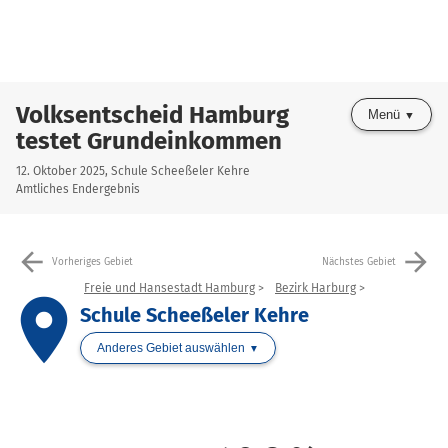
Volksentscheid Hamburg
Menü
testet Grundeinkommen
12. Oktober 2025, Schule Scheeßeler Kehre
Amtliches Endergebnis
arrow_back
arrow_forward
Vorheriges Gebiet
Nächstes Gebiet
Freie und Hansestadt Hamburg
Bezirk Harburg
place
Schule Scheeßeler Kehre
Anderes Gebiet auswählen