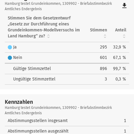
Hamburg
Hamburg testet Grundeinkommen, 1309902 - Briefabstimmbezirk
file_download
testet
Amtliches Endergebnis
Grundeinkommen
Stimmen Sie dem Gesetzentwurf
„Gesetz zur Durchführung eines
Grundeinkommen-Modellversuchs im
Stimmen
Anteil
Land Hamburg“ zu?
Ja
295
32,9 %
Nein
601
67,1 %
Gültige Stimmzettel
896
99,7 %
Ungültige Stimmzettel
3
0,3 %
Kennzahlen
Kennzahlen
Hamburg testet Grundeinkommen, 1309902 - Briefabstimmbezirk
Amtliches Endergebnis
Abstimmungsstellen insgesamt
1
Abstimmungsstellen ausgezählt
1