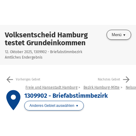
Volksentscheid Hamburg
Menü
testet Grundeinkommen
12. Oktober 2025, 1309902 - Briefabstimmbezirk
Amtliches Endergebnis
arrow_back
arrow_forward
Vorheriges Gebiet
Nächstes Gebiet
Freie und Hansestadt Hamburg
Bezirk Hamburg-Mitte
Nelso
place
1309902 - Briefabstimmbezirk
Anderes Gebiet auswählen