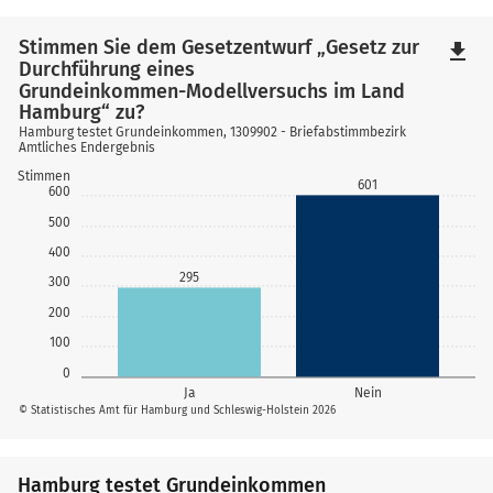
Stimmen Sie dem Gesetzentwurf „Gesetz zur
file_download
Durchführung eines
Grundeinkommen-Modellversuchs im Land
Hamburg“ zu?
Hamburg testet Grundeinkommen, 1309902 - Briefabstimmbezirk
Amtliches Endergebnis
Stimmen
601
600
500
400
295
300
200
100
0
Ja
Nein
© Statistisches Amt für Hamburg und Schleswig-Holstein 2026
Hamburg testet Grundeinkommen