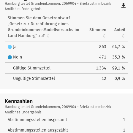
Hamburg
Hamburg testet Grundeinkommen, 2069904 - Briefabstimmbezirk
file_download
testet
Amtliches Endergebnis
Grundeinkommen
Stimmen Sie dem Gesetzentwurf
„Gesetz zur Durchführung eines
Grundeinkommen-Modellversuchs im
Stimmen
Anteil
Land Hamburg“ zu?
Ja
863
64,7 %
Nein
471
35,3 %
Gültige Stimmzettel
1.334
99,1 %
Ungültige Stimmzettel
12
0,9 %
Kennzahlen
Kennzahlen
Hamburg testet Grundeinkommen, 2069904 - Briefabstimmbezirk
Amtliches Endergebnis
Abstimmungsstellen insgesamt
1
Abstimmungsstellen ausgezählt
1