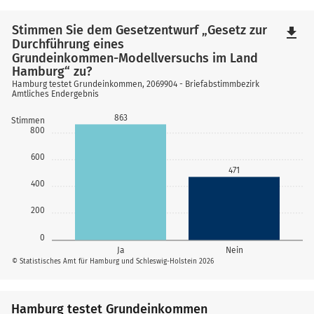
Stimmen Sie dem Gesetzentwurf „Gesetz zur
file_download
Durchführung eines
Grundeinkommen-Modellversuchs im Land
Hamburg“ zu?
Hamburg testet Grundeinkommen, 2069904 - Briefabstimmbezirk
Amtliches Endergebnis
863
Stimmen
800
600
471
400
200
0
Ja
Nein
© Statistisches Amt für Hamburg und Schleswig-Holstein 2026
Hamburg testet Grundeinkommen