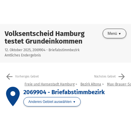
Volksentscheid Hamburg
Menü
testet Grundeinkommen
12. Oktober 2025, 2069904 - Briefabstimmbezirk
Amtliches Endergebnis
arrow_back
arrow_forward
Vorheriges Gebiet
Nächstes Gebiet
Freie und Hansestadt Hamburg
Bezirk Altona
Max-Brauer-S
place
2069904 - Briefabstimmbezirk
Anderes Gebiet auswählen