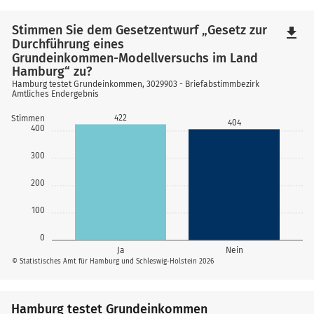
Stimmen Sie dem Gesetzentwurf „Gesetz zur
file_download
Durchführung eines
Grundeinkommen-Modellversuchs im Land
Hamburg“ zu?
Hamburg testet Grundeinkommen, 3029903 - Briefabstimmbezirk
Amtliches Endergebnis
422
Stimmen
404
400
300
200
100
0
Ja
Nein
© Statistisches Amt für Hamburg und Schleswig-Holstein 2026
Hamburg testet Grundeinkommen