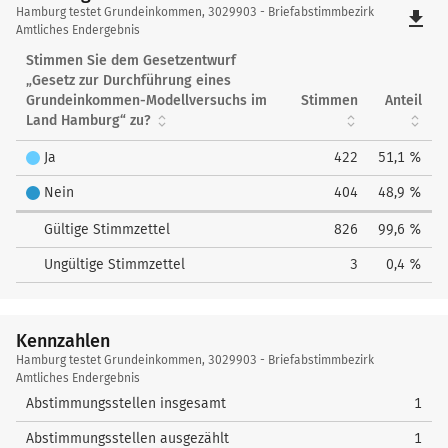
Hamburg
Hamburg testet Grundeinkommen, 3029903 - Briefabstimmbezirk
file_download
testet
Amtliches Endergebnis
Grundeinkommen
Stimmen Sie dem Gesetzentwurf
„Gesetz zur Durchführung eines
Grundeinkommen-Modellversuchs im
Stimmen
Anteil
Land Hamburg“ zu?
Ja
422
51,1 %
Nein
404
48,9 %
Gültige Stimmzettel
826
99,6 %
Ungültige Stimmzettel
3
0,4 %
Kennzahlen
Kennzahlen
Hamburg testet Grundeinkommen, 3029903 - Briefabstimmbezirk
Amtliches Endergebnis
Abstimmungsstellen insgesamt
1
Abstimmungsstellen ausgezählt
1