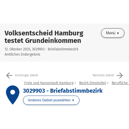
Volksentscheid Hamburg
Menü
testet Grundeinkommen
12. Oktober 2025, 3029903 - Briefabstimmbezirk
Amtliches Endergebnis
arrow_back
arrow_forward
Vorheriges Gebiet
Nächstes Gebiet
Freie und Hansestadt Hamburg
Bezirk Eimsbüttel
Berufliche 
place
3029903 - Briefabstimmbezirk
Anderes Gebiet auswählen