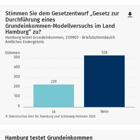
Stimmen Sie dem Gesetzentwurf „Gesetz zur
file_download
Durchführung eines
Grundeinkommen-Modellversuchs im Land
Hamburg“ zu?
Hamburg testet Grundeinkommen, 3139903 - Briefabstimmbezirk
Amtliches Endergebnis
528
Stimmen
500
400
300
229
200
100
0
Ja
Nein
© Statistisches Amt für Hamburg und Schleswig-Holstein 2026
Hamburg testet Grundeinkommen