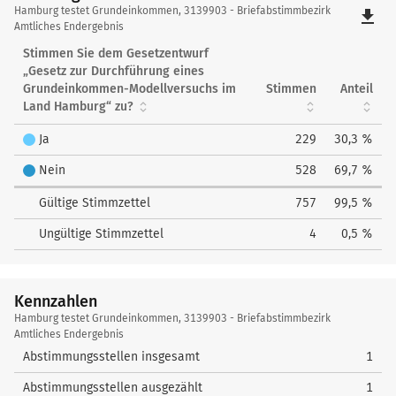
Hamburg
Hamburg testet Grundeinkommen, 3139903 - Briefabstimmbezirk
file_download
testet
Amtliches Endergebnis
Grundeinkommen
Stimmen Sie dem Gesetzentwurf
„Gesetz zur Durchführung eines
Grundeinkommen-Modellversuchs im
Stimmen
Anteil
Land Hamburg“ zu?
Ja
229
30,3 %
Nein
528
69,7 %
Gültige Stimmzettel
757
99,5 %
Ungültige Stimmzettel
4
0,5 %
Kennzahlen
Kennzahlen
Hamburg testet Grundeinkommen, 3139903 - Briefabstimmbezirk
Amtliches Endergebnis
Abstimmungsstellen insgesamt
1
Abstimmungsstellen ausgezählt
1