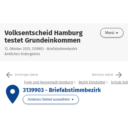
Volksentscheid Hamburg
Menü
testet Grundeinkommen
12. Oktober 2025, 3139903 - Briefabstimmbezirk
Amtliches Endergebnis
arrow_back
arrow_forward
Vorheriges Gebiet
Nächstes Gebiet
Freie und Hansestadt Hamburg
Bezirk Eimsbüttel
Schule Se
place
3139903 - Briefabstimmbezirk
Anderes Gebiet auswählen