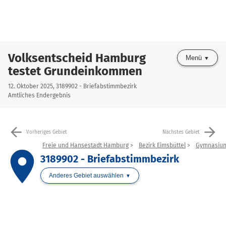
Volksentscheid Hamburg
Menü
testet Grundeinkommen
12. Oktober 2025, 3189902 - Briefabstimmbezirk
Amtliches Endergebnis
arrow_back
arrow_forward
Vorheriges Gebiet
Nächstes Gebiet
Freie und Hansestadt Hamburg
Bezirk Eimsbüttel
Gymnasiu
place
3189902 - Briefabstimmbezirk
Anderes Gebiet auswählen