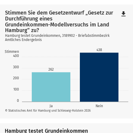
Stimmen Sie dem Gesetzentwurf „Gesetz zur
file_download
Durchführung eines
Grundeinkommen-Modellversuchs im Land
Hamburg“ zu?
Hamburg testet Grundeinkommen, 3189902 - Briefabstimmbezirk
Amtliches Endergebnis
438
Stimmen
400
300
262
200
100
0
Ja
Nein
© Statistisches Amt für Hamburg und Schleswig-Holstein 2026
Hamburg testet Grundeinkommen