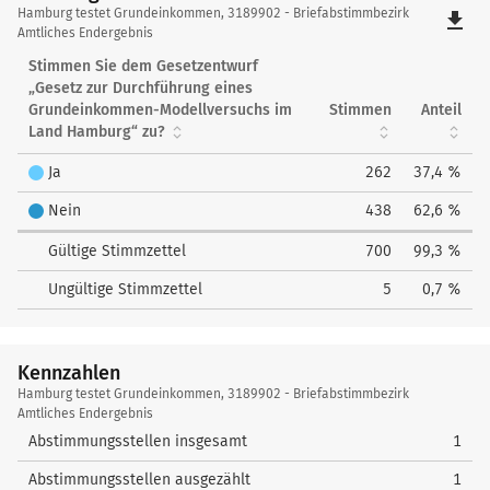
Hamburg
Hamburg testet Grundeinkommen, 3189902 - Briefabstimmbezirk
file_download
testet
Amtliches Endergebnis
Grundeinkommen
Stimmen Sie dem Gesetzentwurf
„Gesetz zur Durchführung eines
Grundeinkommen-Modellversuchs im
Stimmen
Anteil
Land Hamburg“ zu?
Ja
262
37,4 %
Nein
438
62,6 %
Gültige Stimmzettel
700
99,3 %
Ungültige Stimmzettel
5
0,7 %
Kennzahlen
Kennzahlen
Hamburg testet Grundeinkommen, 3189902 - Briefabstimmbezirk
Amtliches Endergebnis
Abstimmungsstellen insgesamt
1
Abstimmungsstellen ausgezählt
1