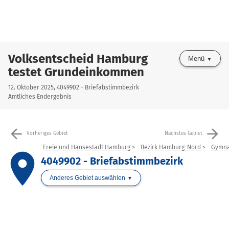
Volksentscheid Hamburg
Menü
testet Grundeinkommen
12. Oktober 2025, 4049902 - Briefabstimmbezirk
Amtliches Endergebnis
arrow_back
arrow_forward
Vorheriges Gebiet
Nächstes Gebiet
Freie und Hansestadt Hamburg
Bezirk Hamburg-Nord
Gymna
place
4049902 - Briefabstimmbezirk
Anderes Gebiet auswählen