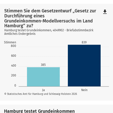
Stimmen Sie dem Gesetzentwurf „Gesetz zur
file_download
Durchführung eines
Grundeinkommen-Modellversuchs im Land
Hamburg“ zu?
Hamburg testet Grundeinkommen, 4049902 - Briefabstimmbezirk
Amtliches Endergebnis
839
Stimmen
800
600
385
400
200
0
Ja
Nein
© Statistisches Amt für Hamburg und Schleswig-Holstein 2026
Hamburg testet Grundeinkommen