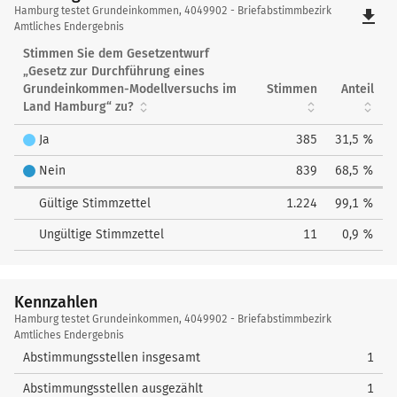
Hamburg
Hamburg testet Grundeinkommen, 4049902 - Briefabstimmbezirk
file_download
testet
Amtliches Endergebnis
Grundeinkommen
Stimmen Sie dem Gesetzentwurf
„Gesetz zur Durchführung eines
Grundeinkommen-Modellversuchs im
Stimmen
Anteil
Land Hamburg“ zu?
Ja
385
31,5 %
Nein
839
68,5 %
Gültige Stimmzettel
1.224
99,1 %
Ungültige Stimmzettel
11
0,9 %
Kennzahlen
Kennzahlen
Hamburg testet Grundeinkommen, 4049902 - Briefabstimmbezirk
Amtliches Endergebnis
Abstimmungsstellen insgesamt
1
Abstimmungsstellen ausgezählt
1