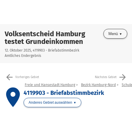
Volksentscheid Hamburg
Menü
testet Grundeinkommen
12. Oktober 2025, 4119903 - Briefabstimmbezirk
Amtliches Endergebnis
arrow_back
arrow_forward
Vorheriges Gebiet
Nächstes Gebiet
Freie und Hansestadt Hamburg
Bezirk Hamburg-Nord
Schul
place
4119903 - Briefabstimmbezirk
Anderes Gebiet auswählen