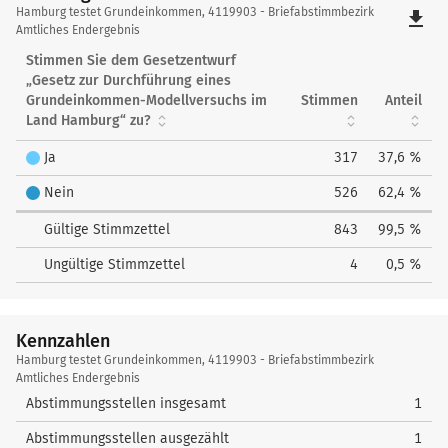
Hamburg
Hamburg testet Grundeinkommen, 4119903 - Briefabstimmbezirk
file_download
testet
Amtliches Endergebnis
Grundeinkommen
Stimmen Sie dem Gesetzentwurf
„Gesetz zur Durchführung eines
Grundeinkommen-Modellversuchs im
Stimmen
Anteil
Land Hamburg“ zu?
Ja
317
37,6 %
Nein
526
62,4 %
Gültige Stimmzettel
843
99,5 %
Ungültige Stimmzettel
4
0,5 %
Kennzahlen
Kennzahlen
Hamburg testet Grundeinkommen, 4119903 - Briefabstimmbezirk
Amtliches Endergebnis
Abstimmungsstellen insgesamt
1
Abstimmungsstellen ausgezählt
1