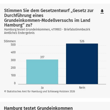
Stimmen Sie dem Gesetzentwurf „Gesetz zur
file_download
Durchführung eines
Grundeinkommen-Modellversuchs im Land
Hamburg“ zu?
Hamburg testet Grundeinkommen, 4119903 - Briefabstimmbezirk
Amtliches Endergebnis
526
Stimmen
500
400
317
300
200
100
0
Ja
Nein
© Statistisches Amt für Hamburg und Schleswig-Holstein 2026
Hamburg testet Grundeinkommen