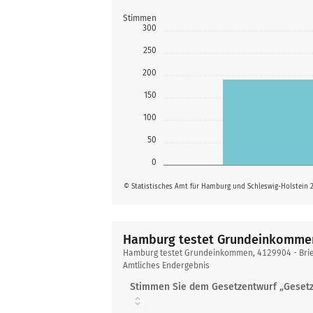
Stimmen
300
250
200
150
100
50
0
© Statistisches Amt für Hamburg und Schleswig-Holstein 
Hamburg testet Grundeinkomme
Hamburg
Hamburg testet Grundeinkommen, 4129904 - Bri
testet
Amtliches Endergebnis
Grundeinkommen
Stimmen Sie dem Gesetzentwurf „Geset