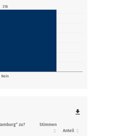
318
Nein
file_download
Hamburg“ zu?
Stimmen
Anteil