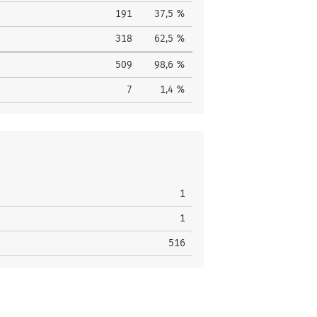
191
37,5 %
318
62,5 %
509
98,6 %
7
1,4 %
1
1
516