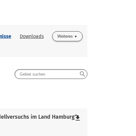
nisse
Downloads
Weiteres
search
ellversuchs im Land Hamburg“
file_download