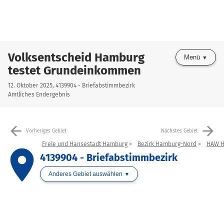
Volksentscheid Hamburg
Menü
testet Grundeinkommen
12. Oktober 2025, 4139904 - Briefabstimmbezirk
Amtliches Endergebnis
arrow_back
arrow_forward
Vorheriges Gebiet
Nächstes Gebiet
Freie und Hansestadt Hamburg
Bezirk Hamburg-Nord
HAW H
place
4139904 - Briefabstimmbezirk
Anderes Gebiet auswählen