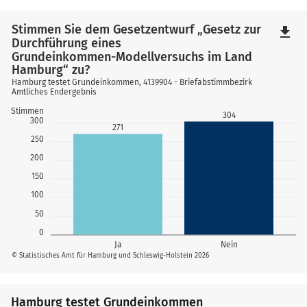
Stimmen Sie dem Gesetzentwurf „Gesetz zur
file_download
Durchführung eines
Grundeinkommen-Modellversuchs im Land
Hamburg“ zu?
Hamburg testet Grundeinkommen, 4139904 - Briefabstimmbezirk
Amtliches Endergebnis
Stimmen
304
300
271
250
200
150
100
50
0
Ja
Nein
© Statistisches Amt für Hamburg und Schleswig-Holstein 2026
Hamburg testet Grundeinkommen