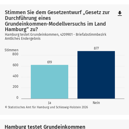
Stimmen Sie dem Gesetzentwurf „Gesetz zur
file_download
Durchführung eines
Grundeinkommen-Modellversuchs im Land
Hamburg“ zu?
Hamburg testet Grundeinkommen, 4209901 - Briefabstimmbezirk
Amtliches Endergebnis
877
Stimmen
800
619
600
400
200
0
Ja
Nein
© Statistisches Amt für Hamburg und Schleswig-Holstein 2026
Hamburg testet Grundeinkommen