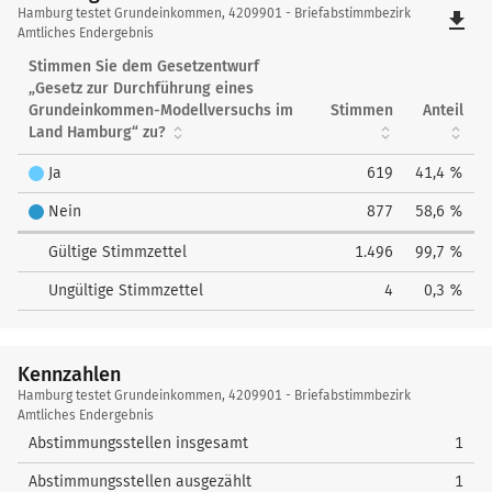
Hamburg
Hamburg testet Grundeinkommen, 4209901 - Briefabstimmbezirk
file_download
testet
Amtliches Endergebnis
Grundeinkommen
Stimmen Sie dem Gesetzentwurf
„Gesetz zur Durchführung eines
Grundeinkommen-Modellversuchs im
Stimmen
Anteil
Land Hamburg“ zu?
Ja
619
41,4 %
Nein
877
58,6 %
Gültige Stimmzettel
1.496
99,7 %
Ungültige Stimmzettel
4
0,3 %
Kennzahlen
Kennzahlen
Hamburg testet Grundeinkommen, 4209901 - Briefabstimmbezirk
Amtliches Endergebnis
Abstimmungsstellen insgesamt
1
Abstimmungsstellen ausgezählt
1