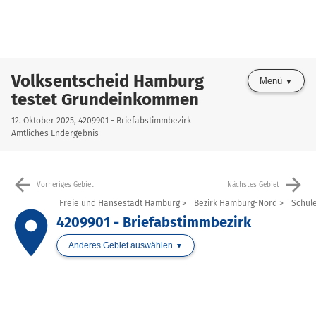
Volksentscheid Hamburg
Menü
testet Grundeinkommen
12. Oktober 2025, 4209901 - Briefabstimmbezirk
Amtliches Endergebnis
arrow_back
arrow_forward
Vorheriges Gebiet
Nächstes Gebiet
Freie und Hansestadt Hamburg
Bezirk Hamburg-Nord
Schule
place
4209901 - Briefabstimmbezirk
Anderes Gebiet auswählen