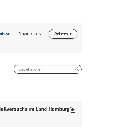
nisse
Downloads
Weiteres
search
ellversuchs im Land Hamburg“
file_download