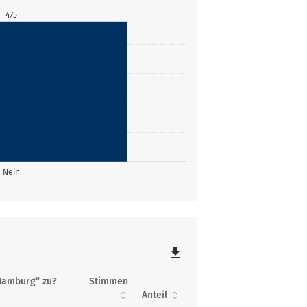
475
Nein
file_download
Hamburg“ zu?
Stimmen
Anteil