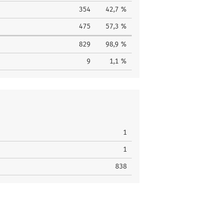
354
42,7 %
475
57,3 %
829
98,9 %
9
1,1 %
1
1
838