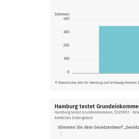
Stimmen
400
300
200
100
0
© Statistisches Amt für Hamburg und Schleswig-Holstein 
Hamburg testet Grundeinkomme
Hamburg
Hamburg testet Grundeinkommen, 5029902 - Bri
testet
Amtliches Endergebnis
Grundeinkommen
Stimmen Sie dem Gesetzentwurf „Geset