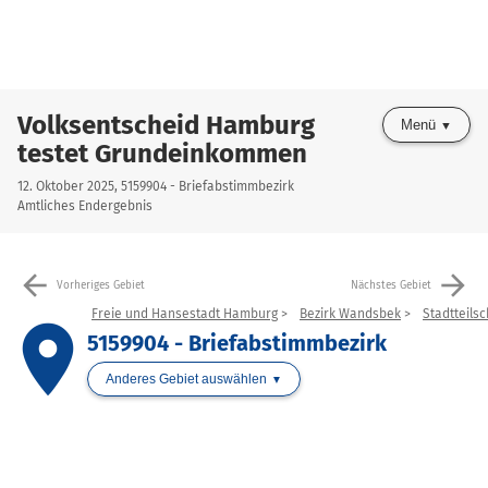
Volksentscheid Hamburg
Menü
testet Grundeinkommen
12. Oktober 2025, 5159904 - Briefabstimmbezirk
Amtliches Endergebnis
arrow_back
arrow_forward
Vorheriges Gebiet
Nächstes Gebiet
Freie und Hansestadt Hamburg
Bezirk Wandsbek
Stadtteils
place
5159904 - Briefabstimmbezirk
Anderes Gebiet auswählen