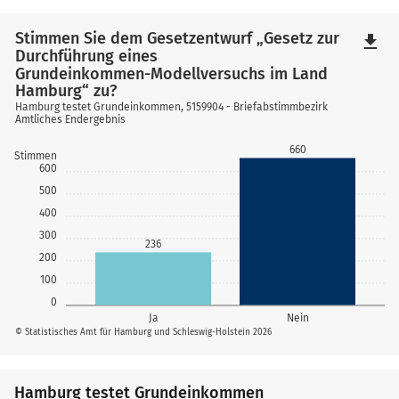
Stimmen Sie dem Gesetzentwurf „Gesetz zur
file_download
Durchführung eines
Grundeinkommen-Modellversuchs im Land
Hamburg“ zu?
Hamburg testet Grundeinkommen, 5159904 - Briefabstimmbezirk
Amtliches Endergebnis
660
Stimmen
600
500
400
300
236
200
100
0
Ja
Nein
© Statistisches Amt für Hamburg und Schleswig-Holstein 2026
Hamburg testet Grundeinkommen