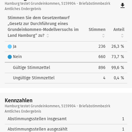
Hamburg
Hamburg testet Grundeinkommen, 5159904 - Briefabstimmbezirk
file_download
testet
Amtliches Endergebnis
Grundeinkommen
Stimmen Sie dem Gesetzentwurf
„Gesetz zur Durchführung eines
Grundeinkommen-Modellversuchs im
Stimmen
Anteil
Land Hamburg“ zu?
Ja
236
26,3 %
Nein
660
73,7 %
Gültige Stimmzettel
896
99,6 %
Ungültige Stimmzettel
4
0,4 %
Kennzahlen
Kennzahlen
Hamburg testet Grundeinkommen, 5159904 - Briefabstimmbezirk
Amtliches Endergebnis
Abstimmungsstellen insgesamt
1
Abstimmungsstellen ausgezählt
1