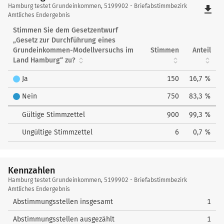
Hamburg
Hamburg testet Grundeinkommen, 5199902 - Briefabstimmbezirk
file_download
testet
Amtliches Endergebnis
Grundeinkommen
Stimmen Sie dem Gesetzentwurf
„Gesetz zur Durchführung eines
Grundeinkommen-Modellversuchs im
Stimmen
Anteil
Land Hamburg“ zu?
Ja
150
16,7 %
Nein
750
83,3 %
Gültige Stimmzettel
900
99,3 %
Ungültige Stimmzettel
6
0,7 %
Kennzahlen
Kennzahlen
Hamburg testet Grundeinkommen, 5199902 - Briefabstimmbezirk
Amtliches Endergebnis
Abstimmungsstellen insgesamt
1
Abstimmungsstellen ausgezählt
1