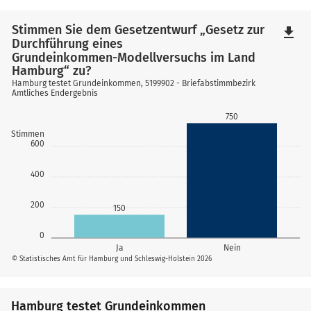
Stimmen Sie dem Gesetzentwurf „Gesetz zur
file_download
Durchführung eines
Grundeinkommen-Modellversuchs im Land
Hamburg“ zu?
Hamburg testet Grundeinkommen, 5199902 - Briefabstimmbezirk
Amtliches Endergebnis
750
Stimmen
600
400
200
150
0
Ja
Nein
© Statistisches Amt für Hamburg und Schleswig-Holstein 2026
Hamburg testet Grundeinkommen