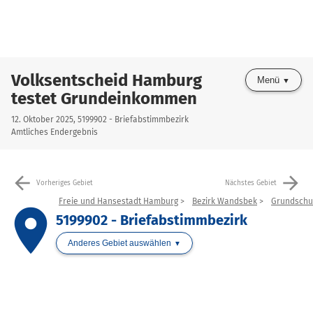
Volksentscheid Hamburg
Menü
testet Grundeinkommen
12. Oktober 2025, 5199902 - Briefabstimmbezirk
Amtliches Endergebnis
arrow_back
arrow_forward
Vorheriges Gebiet
Nächstes Gebiet
Freie und Hansestadt Hamburg
Bezirk Wandsbek
Grundschu
place
5199902 - Briefabstimmbezirk
Anderes Gebiet auswählen