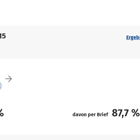
15
Ergeb
arrow_forward
%
87,7
%
davon per Brief