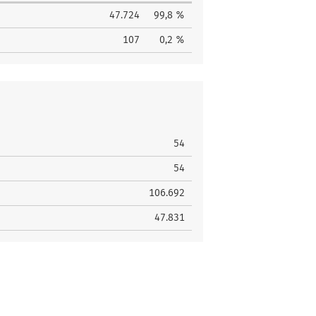
47.724
99,8 %
107
0,2 %
54
54
106.692
47.831