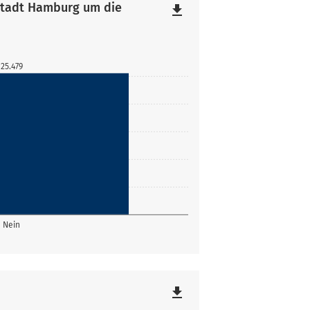
estadt Hamburg um die
file_download
25.479
Nein
file_download