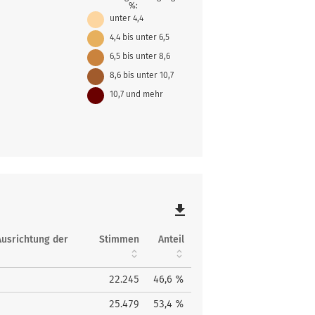
%:
unter 4,4
4,4 bis unter 6,5
6,5 bis unter 8,6
8,6 bis unter 10,7
10,7 und mehr
file_download
Ausrichtung der
Stimmen
Anteil
22.245
46,6 %
25.479
53,4 %