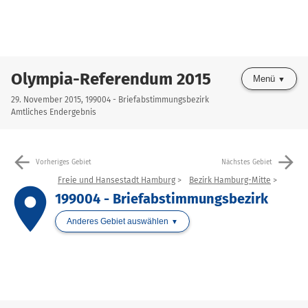
Olympia-Referendum 2015
Menü
29. November 2015, 199004 - Briefabstimmungsbezirk
Amtliches Endergebnis
arrow_back
arrow_forward
Vorheriges Gebiet
Nächstes Gebiet
Freie und Hansestadt Hamburg
Bezirk Hamburg-Mitte
place
199004 - Briefabstimmungsbezirk
Anderes Gebiet auswählen