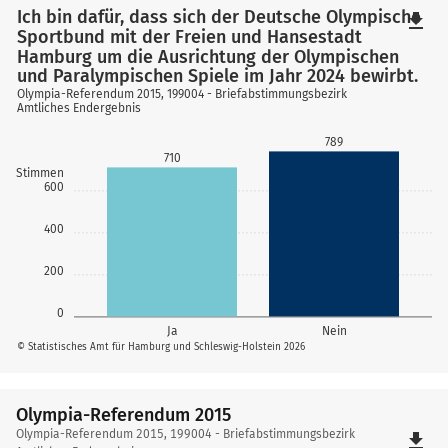
Ich bin dafür, dass sich der Deutsche Olympische
file_download
Sportbund mit der Freien und Hansestadt
Hamburg um die Ausrichtung der Olympischen
und Paralympischen Spiele im Jahr 2024 bewirbt.
Olympia-Referendum 2015, 199004 - Briefabstimmungsbezirk
Amtliches Endergebnis
789
710
Stimmen
600
400
200
0
Ja
Nein
© Statistisches Amt für Hamburg und Schleswig-Holstein 2026
Olympia-Referendum 2015
Olympia-
Olympia-Referendum 2015, 199004 - Briefabstimmungsbezirk
file_download