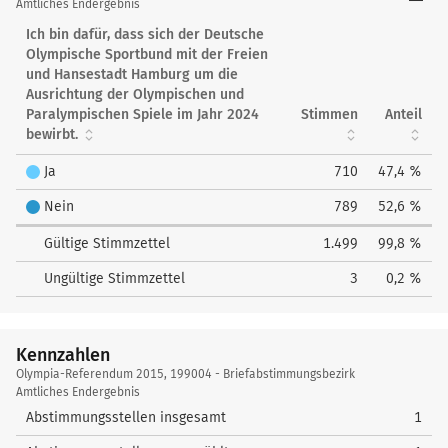
Referendum
Amtliches Endergebnis
2015
Ich bin dafür, dass sich der Deutsche
Olympische Sportbund mit der Freien
und Hansestadt Hamburg um die
Ausrichtung der Olympischen und
Paralympischen Spiele im Jahr 2024
Stimmen
Anteil
bewirbt.
Ja
710
47,4 %
Nein
789
52,6 %
Gültige Stimmzettel
1.499
99,8 %
Ungültige Stimmzettel
3
0,2 %
Kennzahlen
Kennzahlen
Olympia-Referendum 2015, 199004 - Briefabstimmungsbezirk
Amtliches Endergebnis
Abstimmungsstellen insgesamt
1