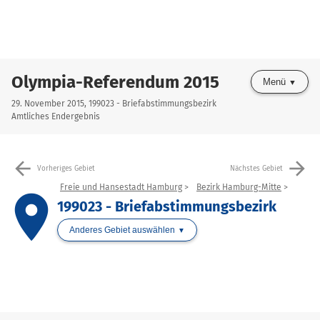
Olympia-Referendum 2015
Menü
29. November 2015, 199023 - Briefabstimmungsbezirk
Amtliches Endergebnis
arrow_back
arrow_forward
Vorheriges Gebiet
Nächstes Gebiet
Freie und Hansestadt Hamburg
Bezirk Hamburg-Mitte
place
199023 - Briefabstimmungsbezirk
Anderes Gebiet auswählen