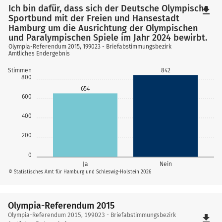
Ich bin dafür, dass sich der Deutsche Olympische
file_download
Sportbund mit der Freien und Hansestadt
Hamburg um die Ausrichtung der Olympischen
und Paralympischen Spiele im Jahr 2024 bewirbt.
Olympia-Referendum 2015, 199023 - Briefabstimmungsbezirk
Amtliches Endergebnis
842
Stimmen
800
654
600
400
200
0
Ja
Nein
© Statistisches Amt für Hamburg und Schleswig-Holstein 2026
Olympia-Referendum 2015
Olympia-
Olympia-Referendum 2015, 199023 - Briefabstimmungsbezirk
file_download