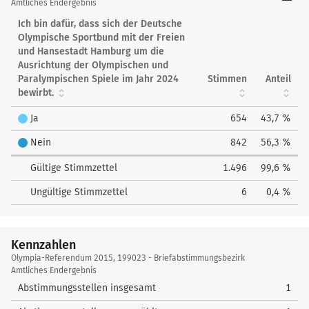
Referendum
Amtliches Endergebnis
2015
Ich bin dafür, dass sich der Deutsche
Olympische Sportbund mit der Freien
und Hansestadt Hamburg um die
Ausrichtung der Olympischen und
Paralympischen Spiele im Jahr 2024
Stimmen
Anteil
bewirbt.
Ja
654
43,7 %
Nein
842
56,3 %
Gültige Stimmzettel
1.496
99,6 %
Ungültige Stimmzettel
6
0,4 %
Kennzahlen
Kennzahlen
Olympia-Referendum 2015, 199023 - Briefabstimmungsbezirk
Amtliches Endergebnis
Abstimmungsstellen insgesamt
1