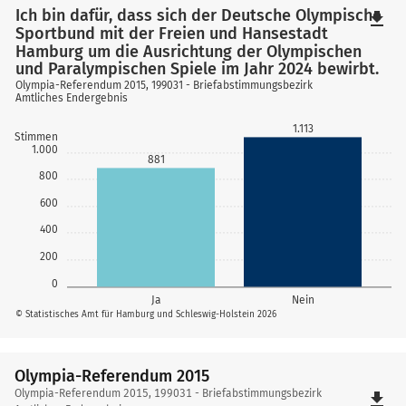
Ich bin dafür, dass sich der Deutsche Olympische
file_download
Sportbund mit der Freien und Hansestadt
Hamburg um die Ausrichtung der Olympischen
und Paralympischen Spiele im Jahr 2024 bewirbt.
Olympia-Referendum 2015, 199031 - Briefabstimmungsbezirk
Amtliches Endergebnis
1.113
Stimmen
1.000
881
800
600
400
200
0
Ja
Nein
© Statistisches Amt für Hamburg und Schleswig-Holstein 2026
Olympia-Referendum 2015
Olympia-
Olympia-Referendum 2015, 199031 - Briefabstimmungsbezirk
file_download