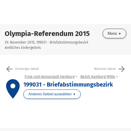
Olympia-Referendum 2015
Menü
29. November 2015, 199031 - Briefabstimmungsbezirk
Amtliches Endergebnis
arrow_back
arrow_forward
Vorheriges Gebiet
Nächstes Gebiet
Freie und Hansestadt Hamburg
Bezirk Hamburg-Mitte
place
199031 - Briefabstimmungsbezirk
Anderes Gebiet auswählen