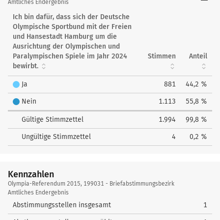
Referendum
Amtliches Endergebnis
2015
Ich bin dafür, dass sich der Deutsche
Olympische Sportbund mit der Freien
und Hansestadt Hamburg um die
Ausrichtung der Olympischen und
Paralympischen Spiele im Jahr 2024
Stimmen
Anteil
bewirbt.
Ja
881
44,2 %
Nein
1.113
55,8 %
Gültige Stimmzettel
1.994
99,8 %
Ungültige Stimmzettel
4
0,2 %
Kennzahlen
Kennzahlen
Olympia-Referendum 2015, 199031 - Briefabstimmungsbezirk
Amtliches Endergebnis
Abstimmungsstellen insgesamt
1