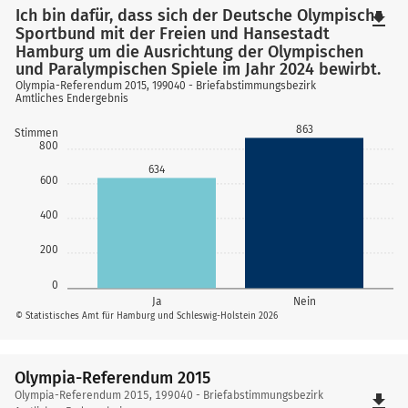
Ich bin dafür, dass sich der Deutsche Olympische
file_download
Sportbund mit der Freien und Hansestadt
Hamburg um die Ausrichtung der Olympischen
und Paralympischen Spiele im Jahr 2024 bewirbt.
Olympia-Referendum 2015, 199040 - Briefabstimmungsbezirk
Amtliches Endergebnis
863
Stimmen
800
634
600
400
200
0
Ja
Nein
© Statistisches Amt für Hamburg und Schleswig-Holstein 2026
Olympia-Referendum 2015
Olympia-
Olympia-Referendum 2015, 199040 - Briefabstimmungsbezirk
file_download