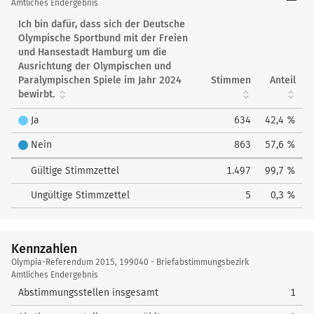
Referendum
Amtliches Endergebnis
2015
Ich bin dafür, dass sich der Deutsche
Olympische Sportbund mit der Freien
und Hansestadt Hamburg um die
Ausrichtung der Olympischen und
Paralympischen Spiele im Jahr 2024
Stimmen
Anteil
bewirbt.
Ja
634
42,4 %
Nein
863
57,6 %
Gültige Stimmzettel
1.497
99,7 %
Ungültige Stimmzettel
5
0,3 %
Kennzahlen
Kennzahlen
Olympia-Referendum 2015, 199040 - Briefabstimmungsbezirk
Amtliches Endergebnis
Abstimmungsstellen insgesamt
1