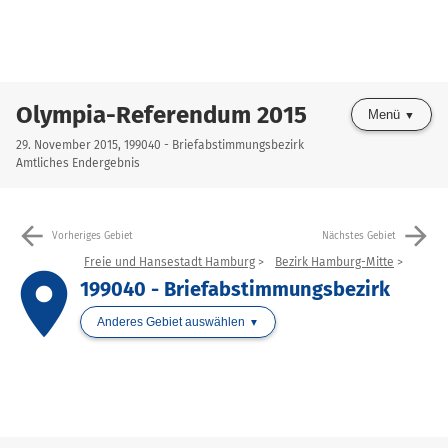
Olympia-Referendum 2015
Menü
29. November 2015, 199040 - Briefabstimmungsbezirk
Amtliches Endergebnis
arrow_back
arrow_forward
Vorheriges Gebiet
Nächstes Gebiet
Freie und Hansestadt Hamburg
Bezirk Hamburg-Mitte
place
199040 - Briefabstimmungsbezirk
Anderes Gebiet auswählen