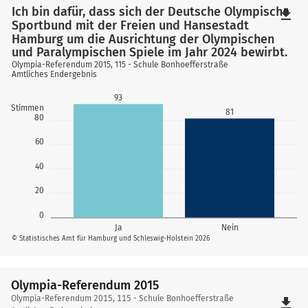
Ich bin dafür, dass sich der Deutsche Olympische
file_download
Sportbund mit der Freien und Hansestadt
Hamburg um die Ausrichtung der Olympischen
und Paralympischen Spiele im Jahr 2024 bewirbt.
Olympia-Referendum 2015, 115 - Schule Bonhoefferstraße
Amtliches Endergebnis
93
Stimmen
81
80
60
40
20
0
Ja
Nein
© Statistisches Amt für Hamburg und Schleswig-Holstein 2026
Olympia-Referendum 2015
Olympia-
Olympia-Referendum 2015, 115 - Schule Bonhoefferstraße
file_download