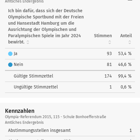
Referendum
Amtliches Endergebnis
2015
Ich bin dafür, dass sich der Deutsche
Olympische Sportbund mit der Freien
und Hansestadt Hamburg um die
Ausrichtung der Olympischen und
Paralympischen Spiele im Jahr 2024
Stimmen
Anteil
bewirbt.
Ja
93
53,4 %
Nein
81
46,6 %
Gültige Stimmzettel
174
99,4 %
Ungültige Stimmzettel
1
0,6 %
Kennzahlen
Kennzahlen
Olympia-Referendum 2015, 115 - Schule Bonhoefferstraße
Amtliches Endergebnis
Abstimmungsstellen insgesamt
1