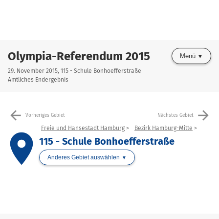
Olympia-Referendum 2015
Menü
29. November 2015, 115 - Schule Bonhoefferstraße
Amtliches Endergebnis
arrow_back
arrow_forward
Vorheriges Gebiet
Nächstes Gebiet
Freie und Hansestadt Hamburg
Bezirk Hamburg-Mitte
place
115 - Schule Bonhoefferstraße
Anderes Gebiet auswählen