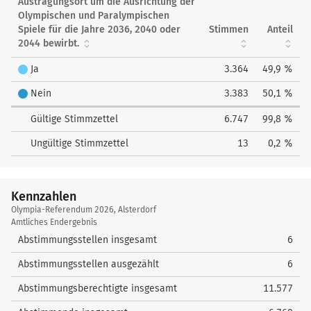
Austragungsort um die Ausrichtung der
Olympischen und Paralympischen
Spiele für die Jahre 2036, 2040 oder
Stimmen
Anteil
2044 bewirbt.
Ja
3.364
49,9 %
Nein
3.383
50,1 %
Gültige Stimmzettel
6.747
99,8 %
Ungültige Stimmzettel
13
0,2 %
Kennzahlen
Kennzahlen
Olympia-Referendum 2026, Alsterdorf
Amtliches Endergebnis
Abstimmungsstellen insgesamt
6
Abstimmungsstellen ausgezählt
6
Abstimmungsberechtigte insgesamt
11.577