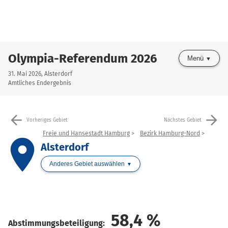
Olympia-Referendum 2026
Menü
31. Mai 2026, Alsterdorf
Amtliches Endergebnis
arrow_back
arrow_forward
Vorheriges Gebiet
Nächstes Gebiet
Freie und Hansestadt Hamburg
Bezirk Hamburg-Nord
place
Alsterdorf
Anderes Gebiet auswählen
58,4
%
Abstimmungsbeteiligung: