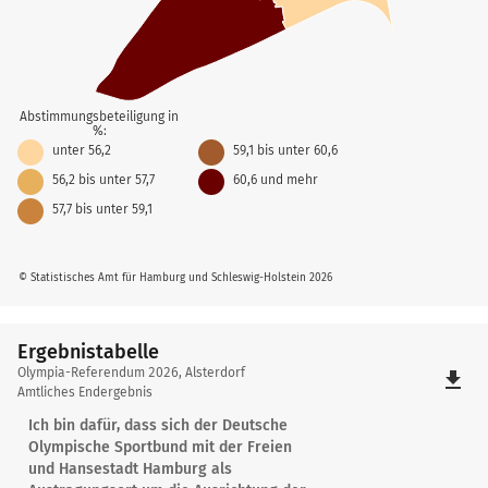
Abstimmungsbeteiligung in
%:
unter 56,2
59,1 bis unter 60,6
56,2 bis unter 57,7
60,6 und mehr
57,7 bis unter 59,1
© Statistisches Amt für Hamburg und Schleswig-Holstein 2026
Ergebnistabelle
Ergebnistabelle
Olympia-Referendum 2026, Alsterdorf
file_download
Amtliches Endergebnis
Ich bin dafür, dass sich der Deutsche
Olympische Sportbund mit der Freien
und Hansestadt Hamburg als