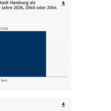
stadt Hamburg als
file_download
 Jahre 2036, 2040 oder 2044
13.061
Nein
file_download