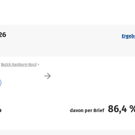
26
Ergeb
Bezirk Hamburg-Nord
arrow_forward
%
86,4
davon per Brief