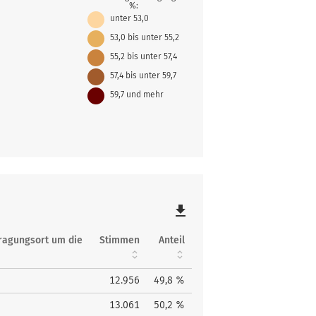
%:
unter 53,0
53,0 bis unter 55,2
55,2 bis unter 57,4
57,4 bis unter 59,7
59,7 und mehr
file_download
tragungsort um die
Stimmen
Anteil
12.956
49,8 %
13.061
50,2 %