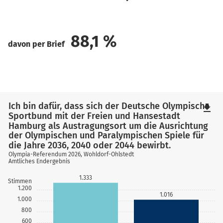
88,1
%
davon per Brief
Ich bin dafür, dass sich der Deutsche Olympische
file_download
Sportbund mit der Freien und Hansestadt
Hamburg als Austragungsort um die Ausrichtung
der Olympischen und Paralympischen Spiele für
die Jahre 2036, 2040 oder 2044 bewirbt.
Olympia-Referendum 2026, Wohldorf-Ohlstedt
Amtliches Endergebnis
1.333
Stimmen
1.200
1.016
1.000
800
600