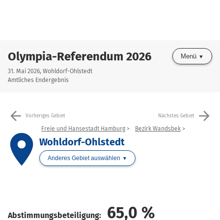
Olympia-Referendum 2026
Menü
31. Mai 2026, Wohldorf-Ohlstedt
Amtliches Endergebnis
arrow_back
arrow_forward
Vorheriges Gebiet
Nächstes Gebiet
Freie und Hansestadt Hamburg
Bezirk Wandsbek
place
Wohldorf-Ohlstedt
Anderes Gebiet auswählen
65,0
%
Abstimmungsbeteiligung: