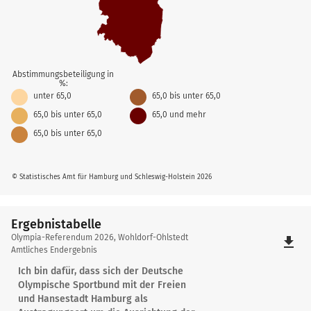
Abstimmungsbeteiligung in
%:
unter 65,0
65,0 bis unter 65,0
65,0 bis unter 65,0
65,0 und mehr
65,0 bis unter 65,0
© Statistisches Amt für Hamburg und Schleswig-Holstein 2026
Ergebnistabelle
Ergebnistabelle
Olympia-Referendum 2026, Wohldorf-Ohlstedt
file_download
Amtliches Endergebnis
Ich bin dafür, dass sich der Deutsche
Olympische Sportbund mit der Freien
und Hansestadt Hamburg als