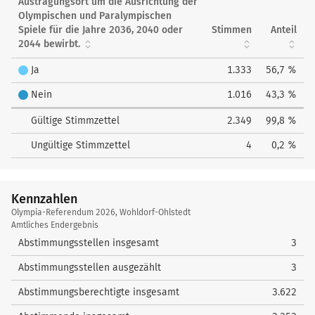
Austragungsort um die Ausrichtung der
Olympischen und Paralympischen
Spiele für die Jahre 2036, 2040 oder
Stimmen
Anteil
2044 bewirbt.
Ja
1.333
56,7 %
Nein
1.016
43,3 %
Gültige Stimmzettel
2.349
99,8 %
Ungültige Stimmzettel
4
0,2 %
Kennzahlen
Kennzahlen
Olympia-Referendum 2026, Wohldorf-Ohlstedt
Amtliches Endergebnis
Abstimmungsstellen insgesamt
3
Abstimmungsstellen ausgezählt
3
Abstimmungsberechtigte insgesamt
3.622