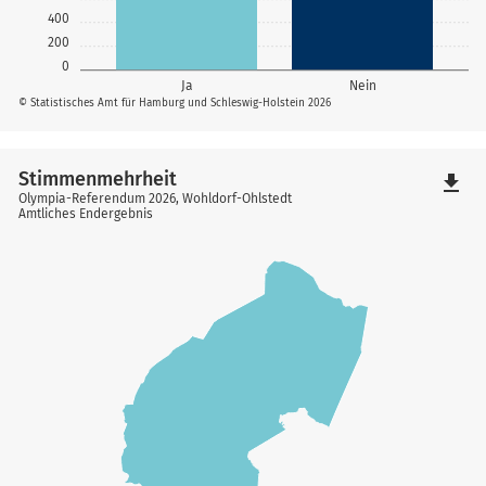
400
200
0
Ja
Nein
© Statistisches Amt für Hamburg und Schleswig-Holstein 2026
Stimmenmehrheit
file_download
Olympia-Referendum 2026, Wohldorf-Ohlstedt
Amtliches Endergebnis