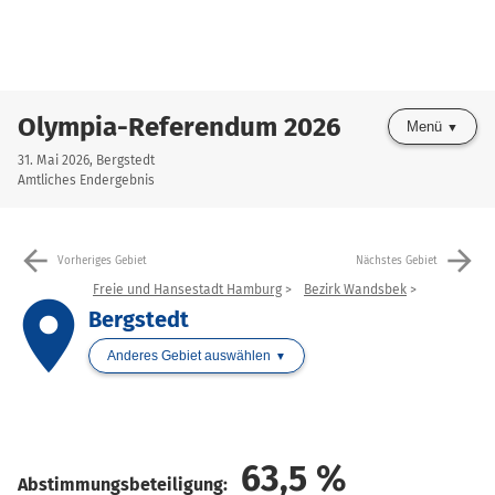
Olympia-Referendum 2026
Menü
31. Mai 2026, Bergstedt
Amtliches Endergebnis
arrow_back
arrow_forward
Vorheriges Gebiet
Nächstes Gebiet
Freie und Hansestadt Hamburg
Bezirk Wandsbek
place
Bergstedt
Anderes Gebiet auswählen
63,5
%
Abstimmungsbeteiligung: