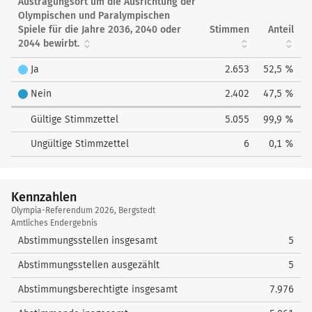
Austragungsort um die Ausrichtung der
Olympischen und Paralympischen
Spiele für die Jahre 2036, 2040 oder
Stimmen
Anteil
2044 bewirbt.
Ja
2.653
52,5 %
Nein
2.402
47,5 %
Gültige Stimmzettel
5.055
99,9 %
Ungültige Stimmzettel
6
0,1 %
Kennzahlen
Kennzahlen
Olympia-Referendum 2026, Bergstedt
Amtliches Endergebnis
Abstimmungsstellen insgesamt
5
Abstimmungsstellen ausgezählt
5
Abstimmungsberechtigte insgesamt
7.976