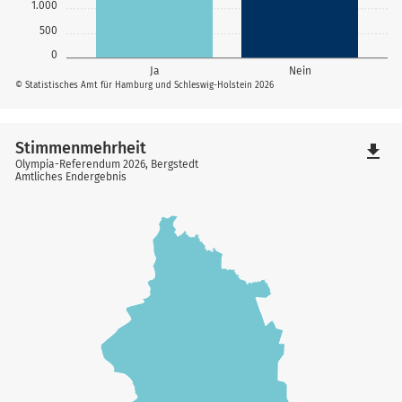
1.000
500
0
Ja
Nein
© Statistisches Amt für Hamburg und Schleswig-Holstein 2026
Stimmenmehrheit
file_download
Olympia-Referendum 2026, Bergstedt
Amtliches Endergebnis