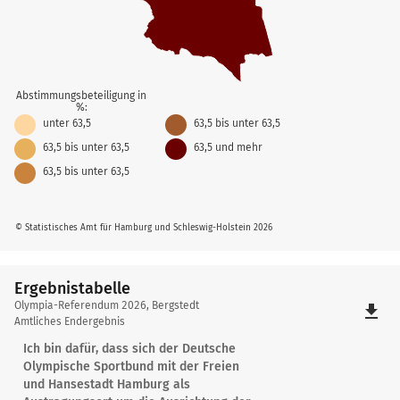
Abstimmungsbeteiligung in
%:
unter 63,5
63,5 bis unter 63,5
63,5 bis unter 63,5
63,5 und mehr
63,5 bis unter 63,5
© Statistisches Amt für Hamburg und Schleswig-Holstein 2026
Ergebnistabelle
Ergebnistabelle
Olympia-Referendum 2026, Bergstedt
file_download
Amtliches Endergebnis
Ich bin dafür, dass sich der Deutsche
Olympische Sportbund mit der Freien
und Hansestadt Hamburg als