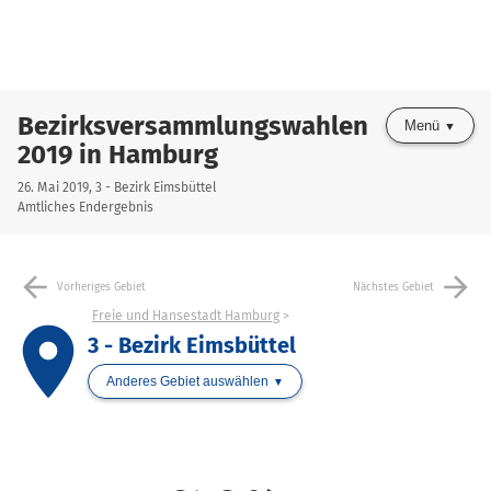
Bezirksversammlungswahlen
Menü
2019 in Hamburg
26. Mai 2019, 3 - Bezirk Eimsbüttel
Amtliches Endergebnis
arrow_back
arrow_forward
Vorheriges Gebiet
Nächstes Gebiet
Freie und Hansestadt Hamburg
place
3 - Bezirk Eimsbüttel
Anderes Gebiet auswählen