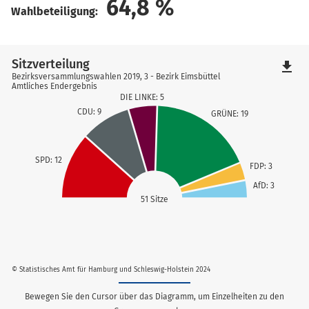
64,8
%
Wahlbeteiligung:
Sitzverteilung
file_download
Bezirksversammlungswahlen 2019, 3 - Bezirk Eimsbüttel
Amtliches Endergebnis
DIE LINKE: 5
CDU: 9
GRÜNE: 19
SPD: 12
FDP: 3
AfD: 3
51 Sitze
© Statistisches Amt für Hamburg und Schleswig-Holstein 2024
Bewegen Sie den Cursor über das Diagramm, um Einzelheiten zu den