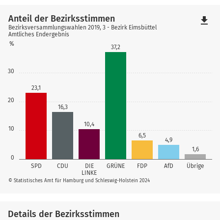
Anteil der Bezirksstimmen
file_download
Bezirksversammlungswahlen 2019, 3 - Bezirk Eimsbüttel
Amtliches Endergebnis
%
37,2
30
23,1
20
16,3
10,4
10
6,5
4,9
1,6
0
SPD
CDU
DIE
GRÜNE
FDP
AfD
Übrige
LINKE
© Statistisches Amt für Hamburg und Schleswig-Holstein 2024
Details der Bezirksstimmen