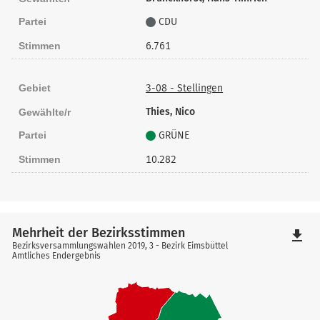
Partei
CDU
Stimmen
6.761
Gebiet
3-08 - Stellingen
Thies, Nico
Gewählte/r
Partei
GRÜNE
Stimmen
10.282
Mehrheit der Bezirksstimmen
file_download
Bezirksversammlungswahlen 2019, 3 - Bezirk Eimsbüttel
Amtliches Endergebnis