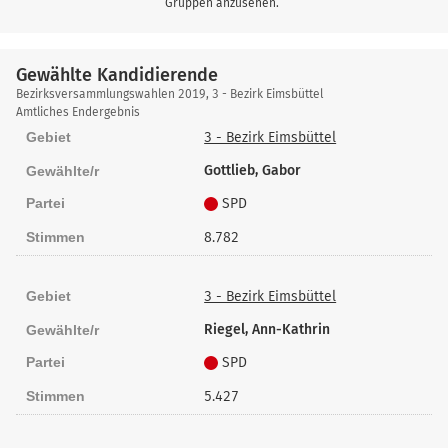
Gruppen anzusehen.
Gewählte Kandidierende
Gewählte
Bezirksversammlungswahlen 2019, 3 - Bezirk Eimsbüttel
Kandidierende
Amtliches Endergebnis
Gebiet
3 - Bezirk Eimsbüttel
Gottlieb, Gabor
Gewählte/r
Partei
SPD
Stimmen
8.782
Gebiet
3 - Bezirk Eimsbüttel
Riegel, Ann-Kathrin
Gewählte/r
Partei
SPD
Stimmen
5.427