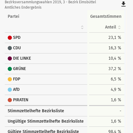
Details
Bezirksversammlungswahlen 2019, 3 - Bezirk Eimsbüttel
file_download
der
Amtliches Endergebnis
Bezirksstimmen
Partei
Gesamtstimmen
Anteil
SPD
23,1 %
CDU
16,3 %
DIE LINKE
10,4 %
GRÜNE
37,2 %
FDP
6,5 %
AfD
4,9 %
PIRATEN
1,6 %
Stimmzettelhefte Bezirksliste
-
Ungültige Stimmzettelhefte Bezirksliste
1,6 %
Gültige Stimmzettelhefte Bezirksliste
98,4 %