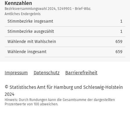
5
Dr. Michallek, Rizza
199
Kennzahlen
4
Schmidt, Christoph
57
nach oben
59
Wellner, Jörg
2
7
Horn, Barbara
79
Kennzahlen
nach oben
58
Lenarth, Thomas
4
Bezirksversammlungswahl 2024, 5249901 - Brief-Wbz.
nach oben
nach oben
Amtliches Endergebnis
nach oben
60
Kiloglou-Dora, Anastasia
1
8
Pape, Peter
77
59
Hennig, Ayleen Judith
2
Stimmbezirke insgesamt
1
nach oben
nach oben
60
Thorn, Denise
1
Stimmbezirke ausgezählt
1
nach oben
Wählende mit Wahlschein
659
Wählende insgesamt
659
Impressum
Datenschutz
Barrierefreiheit
© Statistisches Amt für Hamburg und Schleswig-Holstein
2024
Hinweis: Durch Rundungen kann die Gesamtsumme der dargestellten
Prozentwerte von 100 abweichen.