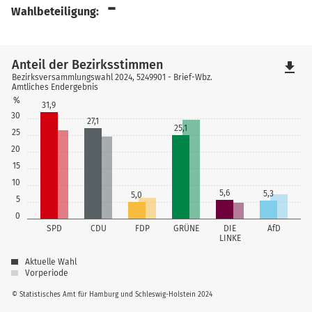
-
Wahlbeteiligung:
Anteil der Bezirksstimmen
file_download
Bezirksversammlungswahl 2024, 5249901 - Brief-Wbz.
Amtliches Endergebnis
%
31,9
30
27,1
25,1
25
20
15
10
5,6
5,3
5,0
5
0
SPD
CDU
FDP
GRÜNE
DIE
AfD
LINKE
Aktuelle Wahl
Vorperiode
© Statistisches Amt für Hamburg und Schleswig-Holstein 2024