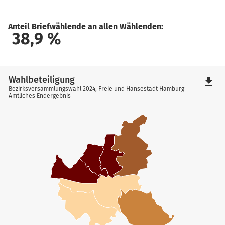
Anteil Briefwählende an allen Wählenden:
38,9
%
Wahlbeteiligung
file_download
Bezirksversammlungswahl 2024, Freie und Hansestadt Hamburg
Amtliches Endergebnis