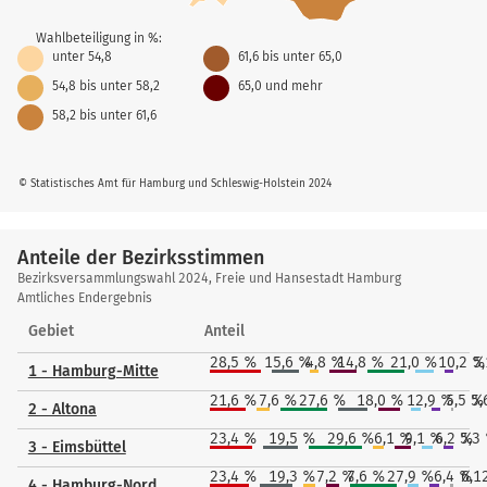
Wahlbeteiligung in %:
unter 54,8
61,6 bis unter 65,0
54,8 bis unter 58,2
65,0 und mehr
58,2 bis unter 61,6
© Statistisches Amt für Hamburg und Schleswig-Holstein 2024
Anteile der Bezirksstimmen
Anteile
Bezirksversammlungswahl 2024, Freie und Hansestadt Hamburg
der
Amtliches Endergebnis
Bezirksstimmen
Gebiet
Anteil
28,5 %
15,6 %
4,8 %
14,8 %
21,0 %
10,2 %
5
1 - Hamburg-Mitte
21,6 %
7,6 %
27,6 %
18,0 %
12,9 %
5,5 %
5,
2 - Altona
23,4 %
19,5 %
29,6 %
6,1 %
9,1 %
6,2 %
5,3
3 - Eimsbüttel
23,4 %
19,3 %
7,2 %
7,6 %
27,9 %
6,4 %
6,1
4 - Hamburg-Nord