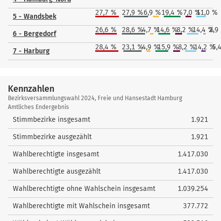
27,7 %
27,9 %
6,9 %
19,4 %
7,0 %
11,0 %
5 - Wandsbek
26,6 %
28,6 %
4,7 %
14,6 %
8,2 %
14,4 %
2,9
6 - Bergedorf
28,4 %
23,1 %
4,9 %
15,9 %
8,2 %
14,2 %
5,
7 - Harburg
Kennzahlen
Kennzahlen
Bezirksversammlungswahl 2024, Freie und Hansestadt Hamburg
Amtliches Endergebnis
Stimmbezirke insgesamt
1.921
Stimmbezirke ausgezählt
1.921
Wahlberechtigte insgesamt
1.417.030
Wahlberechtigte ausgezählt
1.417.030
Wahlberechtigte ohne Wahlschein insgesamt
1.039.254
Wahlberechtigte mit Wahlschein insgesamt
377.772