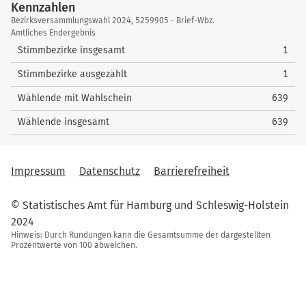
5
Dr. Michallek, Rizza
257
Kennzahlen
4
Schmidt, Christoph
46
nach oben
59
Wellner, Jörg
2
7
Horn, Barbara
72
Kennzahlen
nach oben
58
Lenarth, Thomas
0
Bezirksversammlungswahl 2024, 5259905 - Brief-Wbz.
nach oben
nach oben
Amtliches Endergebnis
nach oben
60
Kiloglou-Dora, Anastasia
7
8
Pape, Peter
140
59
Hennig, Ayleen Judith
3
Stimmbezirke insgesamt
1
nach oben
nach oben
60
Thorn, Denise
5
Stimmbezirke ausgezählt
1
nach oben
Wählende mit Wahlschein
639
Wählende insgesamt
639
Impressum
Datenschutz
Barrierefreiheit
© Statistisches Amt für Hamburg und Schleswig-Holstein
2024
Hinweis: Durch Rundungen kann die Gesamtsumme der dargestellten
Prozentwerte von 100 abweichen.