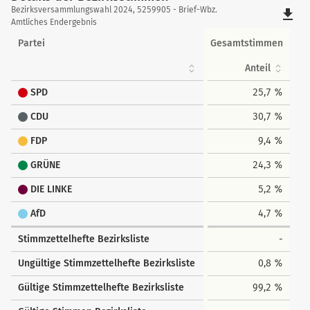
Details
Bezirksversammlungswahl 2024, 5259905 - Brief-Wbz.
file_download
der
Amtliches Endergebnis
Bezirksstimmen
Partei
Gesamtstimmen
Anteil
SPD
25,7 %
CDU
30,7 %
FDP
9,4 %
GRÜNE
24,3 %
DIE LINKE
5,2 %
AfD
4,7 %
Stimmzettelhefte Bezirksliste
-
Ungültige Stimmzettelhefte Bezirksliste
0,8 %
Gültige Stimmzettelhefte Bezirksliste
99,2 %