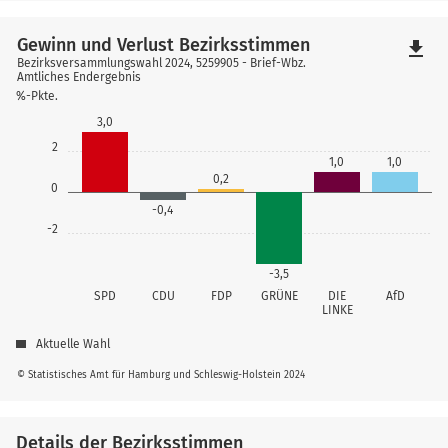
Gewinn und Verlust Bezirksstimmen
file_download
Bezirksversammlungswahl 2024, 5259905 - Brief-Wbz.
Amtliches Endergebnis
%-Pkte.
3,0
2
1,0
1,0
0,2
0
-0,4
-2
-3,5
SPD
CDU
FDP
GRÜNE
DIE
AfD
LINKE
Aktuelle Wahl
© Statistisches Amt für Hamburg und Schleswig-Holstein 2024
Details der Bezirksstimmen