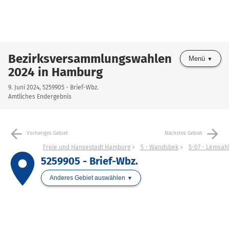
Bezirksversammlungswahlen
Menü
2024 in Hamburg
9. Juni 2024, 5259905 - Brief-Wbz.
Amtliches Endergebnis
arrow_back
arrow_forward
Vorheriges Gebiet
Nächstes Gebiet
Freie und Hansestadt Hamburg
5 - Wandsbek
5-07 - Lemsahl
place
5259905 - Brief-Wbz.
Anderes Gebiet auswählen