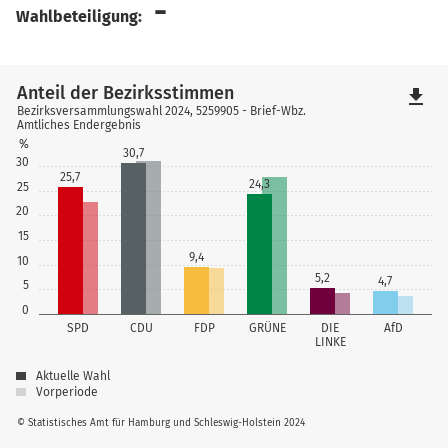
-
Wahlbeteiligung:
Anteil der Bezirksstimmen
file_download
Bezirksversammlungswahl 2024, 5259905 - Brief-Wbz.
Amtliches Endergebnis
%
30,7
30
25,7
24,3
25
20
15
9,4
10
5,2
4,7
5
0
SPD
CDU
FDP
GRÜNE
DIE
AfD
LINKE
Aktuelle Wahl
Vorperiode
© Statistisches Amt für Hamburg und Schleswig-Holstein 2024