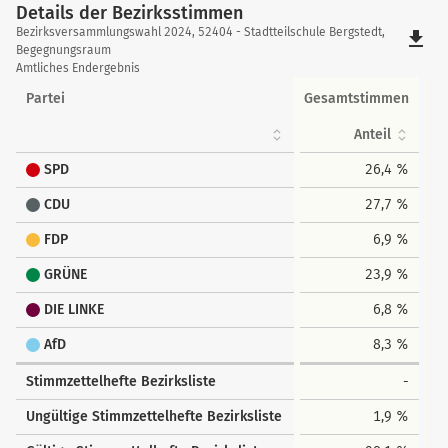
Details der Bezirksstimmen
Details
Bezirksversammlungswahl 2024, 52404 - Stadtteilschule Bergstedt,
file_download
der
Begegnungsraum
Amtliches Endergebnis
Bezirksstimmen
Partei
Gesamtstimmen
Anteil
SPD
26,4 %
CDU
27,7 %
FDP
6,9 %
GRÜNE
23,9 %
DIE LINKE
6,8 %
AfD
8,3 %
Stimmzettelhefte Bezirksliste
-
Ungültige Stimmzettelhefte Bezirksliste
1,9 %