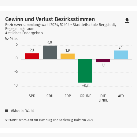
Gewinn und Verlust Bezirksstimmen
file_download
Bezirksversammlungswahl 2024, 52404 - Stadtteilschule Bergstedt,
Begegnungsraum
Amtliches Endergebnis
%-Pkte.
4,9
5
3,1
2,1
1,9
0
-1,1
-5
-10
-8,7
SPD
CDU
FDP
GRÜNE
DIE
AfD
LINKE
Aktuelle Wahl
© Statistisches Amt für Hamburg und Schleswig-Holstein 2024