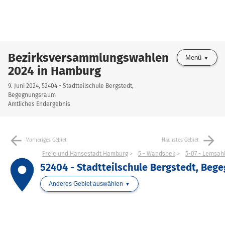
Bezirksversammlungswahlen
Menü
2024 in Hamburg
9. Juni 2024, 52404 - Stadtteilschule Bergstedt,
Begegnungsraum
Amtliches Endergebnis
arrow_back
arrow_forward
Vorheriges Gebiet
Nächstes Gebiet
Freie und Hansestadt Hamburg
5 - Wandsbek
5-07 - Lemsahl
place
52404 - Stadtteilschule Bergstedt, Be
Anderes Gebiet auswählen