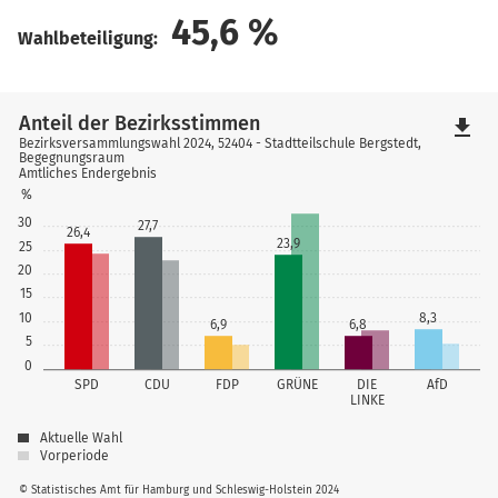
45,6
%
Wahlbeteiligung:
Anteil der Bezirksstimmen
file_download
Bezirksversammlungswahl 2024, 52404 - Stadtteilschule Bergstedt,
Begegnungsraum
Amtliches Endergebnis
%
30
27,7
26,4
23,9
25
20
15
10
8,3
6,9
6,8
5
0
SPD
CDU
FDP
GRÜNE
DIE
AfD
LINKE
Aktuelle Wahl
Vorperiode
© Statistisches Amt für Hamburg und Schleswig-Holstein 2024