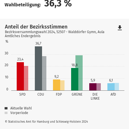
36,3
%
Wahlbeteiligung:
Anteil der Bezirksstimmen
file_download
Bezirksversammlungswahl 2024, 52507 - Walddörfer Gymn, Aula
Amtliches Endergebnis
%
36,7
30
23,4
18,8
20
9,2
10
5,9
6,1
0
SPD
CDU
FDP
GRÜNE
DIE
AfD
LINKE
Aktuelle Wahl
Vorperiode
© Statistisches Amt für Hamburg und Schleswig-Holstein 2024