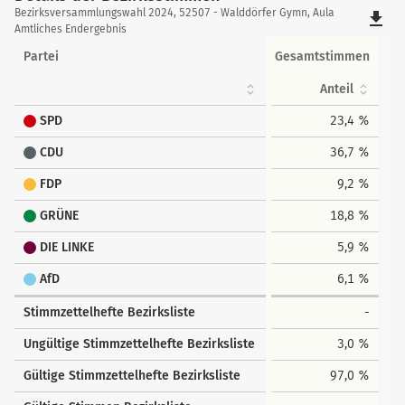
Details
Bezirksversammlungswahl 2024, 52507 - Walddörfer Gymn, Aula
file_download
der
Amtliches Endergebnis
Bezirksstimmen
Partei
Gesamtstimmen
Anteil
SPD
23,4 %
CDU
36,7 %
FDP
9,2 %
GRÜNE
18,8 %
DIE LINKE
5,9 %
AfD
6,1 %
Stimmzettelhefte Bezirksliste
-
Ungültige Stimmzettelhefte Bezirksliste
3,0 %
Gültige Stimmzettelhefte Bezirksliste
97,0 %