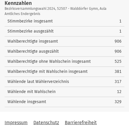
5
Dr. Michallek, Rizza
152
Kennzahlen
4
Schmidt, Christoph
18
nach oben
59
Wellner, Jörg
1
7
Horn, Barbara
36
Kennzahlen
nach oben
58
Lenarth, Thomas
0
Bezirksversammlungswahl 2024, 52507 - Walddörfer Gymn, Aula
nach oben
nach oben
Amtliches Endergebnis
nach oben
60
Kiloglou-Dora, Anastasia
2
8
Pape, Peter
28
59
Hennig, Ayleen Judith
2
Stimmbezirke insgesamt
1
nach oben
nach oben
60
Thorn, Denise
3
Stimmbezirke ausgezählt
1
nach oben
Wahlberechtigte insgesamt
906
Wahlberechtigte ausgezählt
906
Wahlberechtigte ohne Wahlschein insgesamt
525
Wahlberechtigte mit Wahlschein insgesamt
381
Wählende laut Wählerverzeichnis
317
Wählende mit Wahlschein
12
Wählende insgesamt
329
Impressum
Datenschutz
Barrierefreiheit