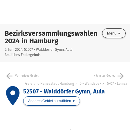
Bezirksversammlungswahlen
Menü
2024 in Hamburg
9. Juni 2024, 52507 - Walddörfer Gymn, Aula
Amtliches Endergebnis
arrow_back
arrow_forward
Vorheriges Gebiet
Nächstes Gebiet
Freie und Hansestadt Hamburg
5 - Wandsbek
5-07 - Lemsahl
place
52507 - Walddörfer Gymn, Aula
Anderes Gebiet auswählen