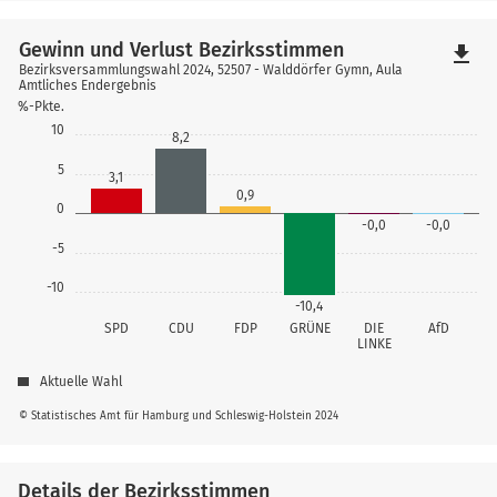
Gewinn und Verlust Bezirksstimmen
file_download
Bezirksversammlungswahl 2024, 52507 - Walddörfer Gymn, Aula
Amtliches Endergebnis
%-Pkte.
10
8,2
5
3,1
0,9
0
-0,0
-0,0
-5
-10
-10,4
SPD
CDU
FDP
GRÜNE
DIE
AfD
LINKE
Aktuelle Wahl
© Statistisches Amt für Hamburg und Schleswig-Holstein 2024
Details der Bezirksstimmen