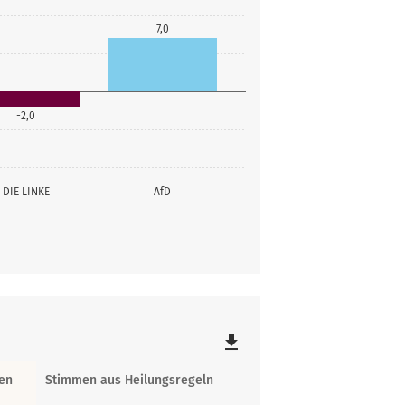
7,0
-2,0
DIE LINKE
AfD
file_download
en
Stimmen aus Heilungsregeln