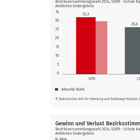
Bezirksversammlungswahl 2024, 52619 - Schule K
Amtliches Endergebnis
%
32,3
30
26,6
25
20
15
10
5
0
SPD
C
Aktuelle Wahl
© Statistisches Amt für Hamburg und Schleswig-Holstein 
Gewinn und Verlust Bezirksstim
Bezirksversammlungswahl 2024, 52619 - Schule K
Amtliches Endergebnis
%-Pkte.