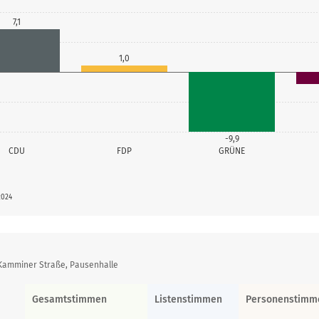
7,1
1,0
-9,9
CDU
FDP
GRÜNE
2024
Kamminer Straße, Pausenhalle
Gesamtstimmen
Listenstimmen
Personenstimm