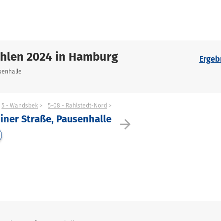
hlen 2024 in Hamburg
Ergeb
senhalle
5 - Wandsbek
5-08 - Rahlstedt-Nord
iner Straße, Pausenhalle
arrow_forward