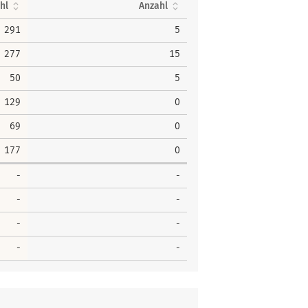
hl
Anzahl
291
5
277
15
50
5
129
0
69
0
177
0
-
-
-
-
-
-
-
-