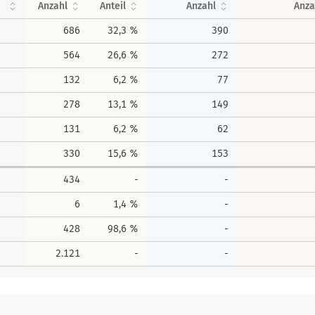
Anzahl
Anteil
Anzahl
Anza
686
32,3 %
390
564
26,6 %
272
132
6,2 %
77
278
13,1 %
149
131
6,2 %
62
330
15,6 %
153
434
-
-
6
1,4 %
-
428
98,6 %
-
2.121
-
-