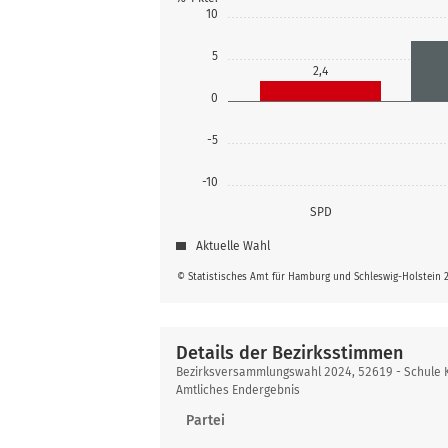
10
5
2,4
0
-5
-10
SPD
Aktuelle Wahl
© Statistisches Amt für Hamburg und Schleswig-Holstein 
Details der Bezirksstimmen
Details
Bezirksversammlungswahl 2024, 52619 - Schule 
der
Amtliches Endergebnis
Bezirksstimmen
Partei