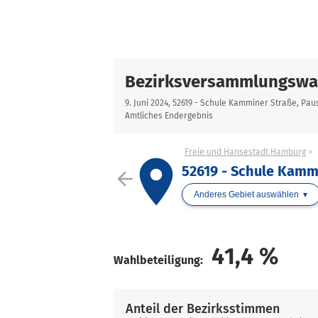
Bezirksversammlungswa
9. Juni 2024, 52619 - Schule Kamminer Straße, Pau
Amtliches Endergebnis
Freie und Hansestadt Hamburg
place
52619 - Schule Kamm
arrow_back
Anderes Gebiet auswählen
41,4
%
Wahlbeteiligung:
Anteil der Bezirksstimmen