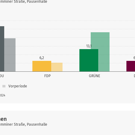
amminer Straße, Pausenhalle
13,1
6,2
DU
FDP
GRÜNE
Vorperiode
2024
men
amminer Straße, Pausenhalle