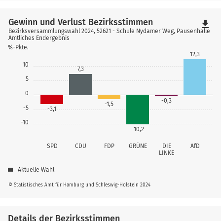
Gewinn und Verlust Bezirksstimmen
file_download
Bezirksversammlungswahl 2024, 52621 - Schule Nydamer Weg, Pausenhalle
Amtliches Endergebnis
%-Pkte.
12,3
10
7,3
5
0
-0,3
-1,5
-5
-3,1
-10
-10,2
SPD
CDU
FDP
GRÜNE
DIE
AfD
LINKE
Aktuelle Wahl
© Statistisches Amt für Hamburg und Schleswig-Holstein 2024
Details der Bezirksstimmen