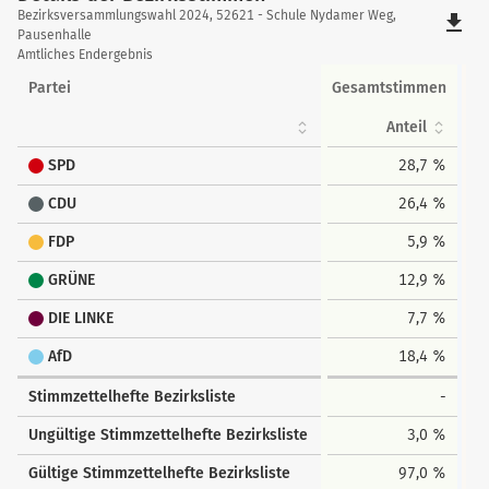
Details
Bezirksversammlungswahl 2024, 52621 - Schule Nydamer Weg,
file_download
der
Pausenhalle
Amtliches Endergebnis
Bezirksstimmen
Partei
Gesamtstimmen
Anteil
SPD
28,7 %
CDU
26,4 %
FDP
5,9 %
GRÜNE
12,9 %
DIE LINKE
7,7 %
AfD
18,4 %
Stimmzettelhefte Bezirksliste
-
Ungültige Stimmzettelhefte Bezirksliste
3,0 %
Gültige Stimmzettelhefte Bezirksliste
97,0 %