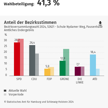
41,3
%
Wahlbeteiligung:
Anteil der Bezirksstimmen
file_download
Bezirksversammlungswahl 2024, 52621 - Schule Nydamer Weg, Pausenhalle
Amtliches Endergebnis
%
28,7
30
26,4
25
20
18,4
15
12,9
10
7,7
5,9
5
0
SPD
CDU
FDP
GRÜNE
DIE
AfD
LINKE
Aktuelle Wahl
Vorperiode
© Statistisches Amt für Hamburg und Schleswig-Holstein 2024