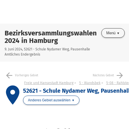
Bezirksversammlungswahlen
Menü
2024 in Hamburg
9. Juni 2024, 52621 - Schule Nydamer Weg, Pausenhalle
Amtliches Endergebnis
arrow_back
arrow_forward
Vorheriges Gebiet
Nächstes Gebiet
Freie und Hansestadt Hamburg
5 - Wandsbek
5-08 - Rahlst
place
52621 - Schule Nydamer Weg, Pausenhal
Anderes Gebiet auswählen