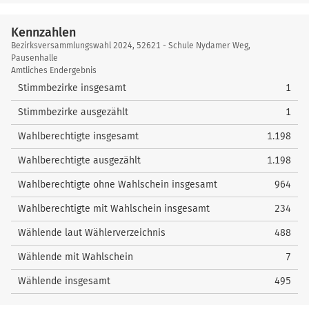
nach oben
im
58
4
Schley, Bernd
Schlanze-Hünerbein, Helga
46
0
57
3
Kühn, Sabine
Damm, Margret
24
2
7
Baumgärtl, Stephanie
17
Wahlkreis
2
Bui, Nadine
38
1
Wagner, Dietmar
268
59
5
Mroch, Annika
Wellner, Jörg
65
0
Kennzahlen
58
4
Georg, Julian
Lenarth, Thomas
26
2
8
Dr. Schleif, Elmar
75
3
Heusinger, Kai Dirk
34
Kennzahlen
2
Günther, Björn
138
Bezirksversammlungswahl 2024, 52621 - Schule Nydamer Weg,
60
6
Schulze, Michael
Kiloglou-Dora, Anastasia
28
2
59
Hennig, Ayleen Judith
1
Pausenhalle
nach oben
4
Röpke, Nikolai
18
nach oben
Amtliches Endergebnis
nach oben
nach oben
nach oben
60
Thorn, Denise
1
Stimmbezirke insgesamt
1
nach oben
nach oben
Stimmbezirke ausgezählt
1
Wahlberechtigte insgesamt
1.198
Wahlberechtigte ausgezählt
1.198
Wahlberechtigte ohne Wahlschein insgesamt
964
Wahlberechtigte mit Wahlschein insgesamt
234
Wählende laut Wählerverzeichnis
488
Wählende mit Wahlschein
7
Wählende insgesamt
495