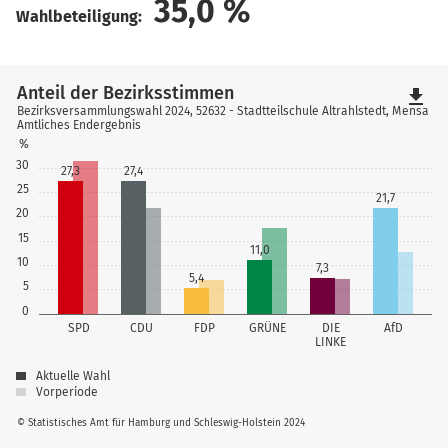
35,0
%
Wahlbeteiligung:
Anteil der Bezirksstimmen
file_download
Bezirksversammlungswahl 2024, 52632 - Stadtteilschule Altrahlstedt, Mensa
Amtliches Endergebnis
%
30
27,3
27,4
25
21,7
20
15
11,0
10
7,3
5,4
5
0
SPD
CDU
FDP
GRÜNE
DIE
AfD
LINKE
Aktuelle Wahl
Vorperiode
© Statistisches Amt für Hamburg und Schleswig-Holstein 2024