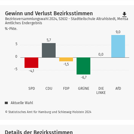
Gewinn und Verlust Bezirksstimmen
file_download
Bezirksversammlungswahl 2024, 52632 - Stadtteilschule Altrahlstedt, Mensa
Amtliches Endergebnis
%-Pkte.
9,0
5,7
5
0,0
0
-1,5
-5
-4,1
-6,7
SPD
CDU
FDP
GRÜNE
DIE
AfD
LINKE
Aktuelle Wahl
© Statistisches Amt für Hamburg und Schleswig-Holstein 2024
Details der Bezirksstimmen