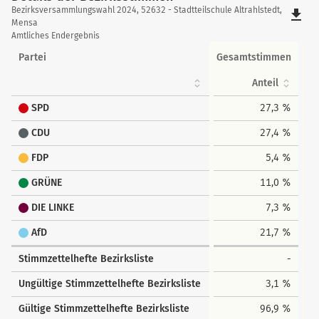
Details
Bezirksversammlungswahl 2024, 52632 - Stadtteilschule Altrahlstedt,
file_download
der
Mensa
Amtliches Endergebnis
Bezirksstimmen
Partei
Gesamtstimmen
Anteil
SPD
27,3 %
CDU
27,4 %
FDP
5,4 %
GRÜNE
11,0 %
DIE LINKE
7,3 %
AfD
21,7 %
Stimmzettelhefte Bezirksliste
-
Ungültige Stimmzettelhefte Bezirksliste
3,1 %
Gültige Stimmzettelhefte Bezirksliste
96,9 %