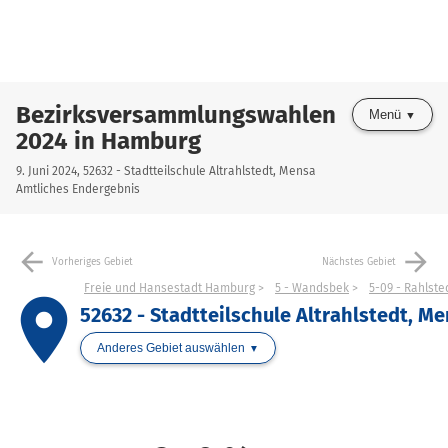
Bezirksversammlungswahlen
Menü
2024 in Hamburg
9. Juni 2024, 52632 - Stadtteilschule Altrahlstedt, Mensa
Amtliches Endergebnis
arrow_back
arrow_forward
Vorheriges Gebiet
Nächstes Gebiet
Freie und Hansestadt Hamburg
5 - Wandsbek
5-09 - Rahlst
place
52632 - Stadtteilschule Altrahlstedt, M
Anderes Gebiet auswählen