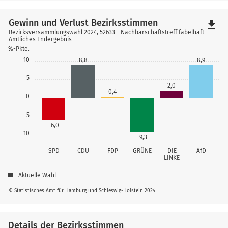
Gewinn und Verlust Bezirksstimmen
file_download
Bezirksversammlungswahl 2024, 52633 - Nachbarschaftstreff fabelhaft
Amtliches Endergebnis
%-Pkte.
10
8,8
8,9
5
2,0
0,4
0
-5
-6,0
-10
-9,3
SPD
CDU
FDP
GRÜNE
DIE
AfD
LINKE
Aktuelle Wahl
© Statistisches Amt für Hamburg und Schleswig-Holstein 2024
Details der Bezirksstimmen