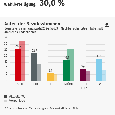
30,0
%
Wahlbeteiligung:
Anteil der Bezirksstimmen
file_download
Bezirksversammlungswahl 2024, 52633 - Nachbarschaftstreff fabelhaft
Amtliches Endergebnis
%
30
26,4
25
22,7
20
18,1
16,7
15
10,0
10
6,1
5
0
SPD
CDU
FDP
GRÜNE
DIE
AfD
LINKE
Aktuelle Wahl
Vorperiode
© Statistisches Amt für Hamburg und Schleswig-Holstein 2024