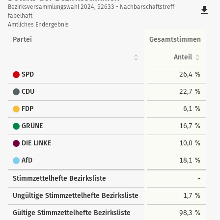
Details
Bezirksversammlungswahl 2024, 52633 - Nachbarschaftstreff
file_download
der
fabelhaft
Amtliches Endergebnis
Bezirksstimmen
Partei
Gesamtstimmen
Anteil
SPD
26,4 %
CDU
22,7 %
FDP
6,1 %
GRÜNE
16,7 %
DIE LINKE
10,0 %
AfD
18,1 %
Stimmzettelhefte Bezirksliste
-
Ungültige Stimmzettelhefte Bezirksliste
1,7 %
Gültige Stimmzettelhefte Bezirksliste
98,3 %