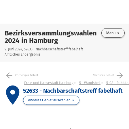
Bezirksversammlungswahlen
Menü
2024 in Hamburg
9. Juni 2024, 52633 - Nachbarschaftstreff fabelhaft
Amtliches Endergebnis
arrow_back
arrow_forward
Vorheriges Gebiet
Nächstes Gebiet
Freie und Hansestadt Hamburg
5 - Wandsbek
5-08 - Rahlst
place
52633 - Nachbarschaftstreff fabelhaft
Anderes Gebiet auswählen