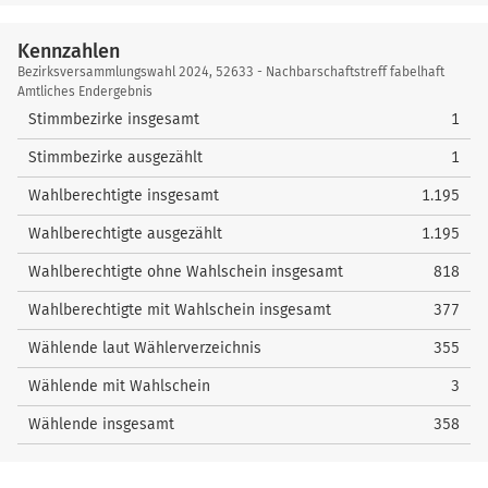
nach oben
im
58
4
Schley, Bernd
Schlanze-Hünerbein, Helga
53
4
57
3
Kühn, Sabine
Damm, Margret
32
0
7
Baumgärtl, Stephanie
17
Wahlkreis
2
Bui, Nadine
31
1
Wagner, Dietmar
208
59
5
Mroch, Annika
Wellner, Jörg
46
0
Kennzahlen
58
4
Georg, Julian
Lenarth, Thomas
28
0
8
Dr. Schleif, Elmar
58
3
Heusinger, Kai Dirk
15
Kennzahlen
2
Günther, Björn
108
Bezirksversammlungswahl 2024, 52633 - Nachbarschaftstreff fabelhaft
60
6
Schulze, Michael
Kiloglou-Dora, Anastasia
10
3
59
Hennig, Ayleen Judith
0
Amtliches Endergebnis
nach oben
4
Röpke, Nikolai
25
nach oben
Stimmbezirke insgesamt
nach oben
1
nach oben
nach oben
60
Thorn, Denise
5
nach oben
Stimmbezirke ausgezählt
1
nach oben
Wahlberechtigte insgesamt
1.195
Wahlberechtigte ausgezählt
1.195
Wahlberechtigte ohne Wahlschein insgesamt
818
Wahlberechtigte mit Wahlschein insgesamt
377
Wählende laut Wählerverzeichnis
355
Wählende mit Wahlschein
3
Wählende insgesamt
358