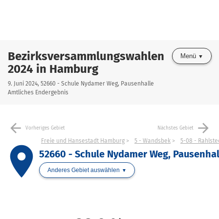
Bezirksversammlungswahlen
Menü
2024 in Hamburg
9. Juni 2024, 52660 - Schule Nydamer Weg, Pausenhalle
Amtliches Endergebnis
arrow_back
arrow_forward
Vorheriges Gebiet
Nächstes Gebiet
Freie und Hansestadt Hamburg
5 - Wandsbek
5-08 - Rahlst
place
52660 - Schule Nydamer Weg, Pausenhal
Anderes Gebiet auswählen