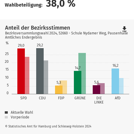
38,0
%
Wahlbeteiligung:
Anteil der Bezirksstimmen
file_download
Bezirksversammlungswahl 2024, 52660 - Schule Nydamer Weg, Pausenhalle
Amtliches Endergebnis
%
29,2
29,0
25
20
16,2
14,7
15
10
5,6
5,3
5
0
SPD
CDU
FDP
GRÜNE
DIE
AfD
LINKE
Aktuelle Wahl
Vorperiode
© Statistisches Amt für Hamburg und Schleswig-Holstein 2024