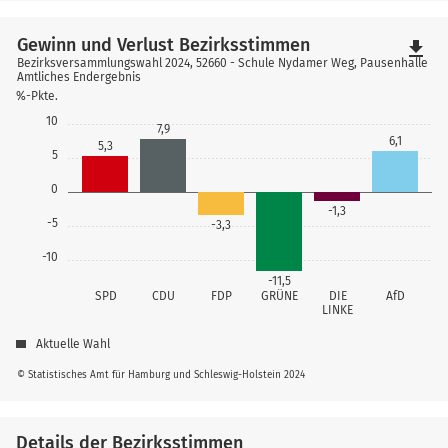
Gewinn und Verlust Bezirksstimmen
file_download
Bezirksversammlungswahl 2024, 52660 - Schule Nydamer Weg, Pausenhalle
Amtliches Endergebnis
%-Pkte.
10
7,9
6,1
5,3
5
0
-1,3
-5
-3,3
-10
-11,5
SPD
CDU
FDP
GRÜNE
DIE
AfD
LINKE
Aktuelle Wahl
© Statistisches Amt für Hamburg und Schleswig-Holstein 2024
Details der Bezirksstimmen