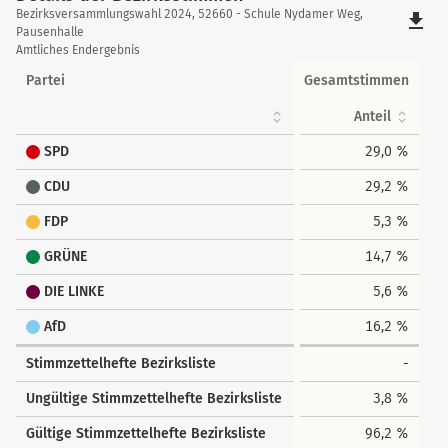
Details
Bezirksversammlungswahl 2024, 52660 - Schule Nydamer Weg,
file_download
der
Pausenhalle
Amtliches Endergebnis
Bezirksstimmen
Partei
Gesamtstimmen
Anteil
SPD
29,0 %
CDU
29,2 %
FDP
5,3 %
GRÜNE
14,7 %
DIE LINKE
5,6 %
AfD
16,2 %
Stimmzettelhefte Bezirksliste
-
Ungültige Stimmzettelhefte Bezirksliste
3,8 %
Gültige Stimmzettelhefte Bezirksliste
96,2 %