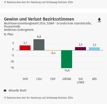
© Statistisches Amt für Hamburg und Schleswig-Holstein 2024
Gewinn und Verlust Bezirksstimmen
file_download
Bezirksversammlungswahl 2024, 52669 - Grundschule Islandstraße,
Pausenhalle
Amtliches Endergebnis
%-Pkte.
8,8
3,7
5
2,5
2,3
0
-0,4
-5
-10
-15
-14,6
SPD
CDU
FDP
GRÜNE
DIE
AfD
LINKE
Aktuelle Wahl
© Statistisches Amt für Hamburg und Schleswig-Holstein 2024