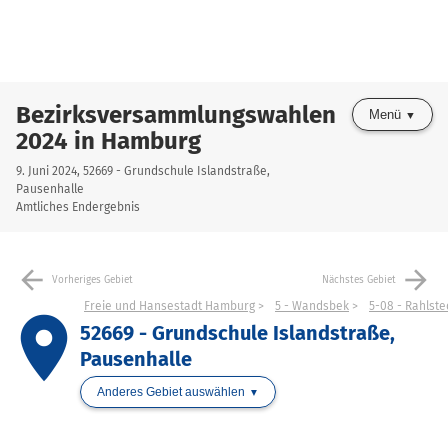
Bezirksversammlungswahlen
Menü
2024 in Hamburg
9. Juni 2024, 52669 - Grundschule Islandstraße,
Pausenhalle
Amtliches Endergebnis
arrow_back
arrow_forward
Vorheriges Gebiet
Nächstes Gebiet
Freie und Hansestadt Hamburg
5 - Wandsbek
5-08 - Rahlst
place
52669 - Grundschule Islandstraße,
Pausenhalle
Anderes Gebiet auswählen