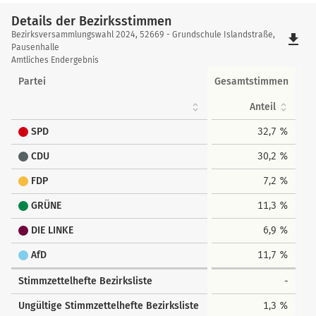
Details der Bezirksstimmen
Details
Bezirksversammlungswahl 2024, 52669 - Grundschule Islandstraße,
file_download
der
Pausenhalle
Amtliches Endergebnis
Bezirksstimmen
Partei
Gesamtstimmen
Anteil
SPD
32,7 %
CDU
30,2 %
FDP
7,2 %
GRÜNE
11,3 %
DIE LINKE
6,9 %
AfD
11,7 %
Stimmzettelhefte Bezirksliste
-
Ungültige Stimmzettelhefte Bezirksliste
1,3 %