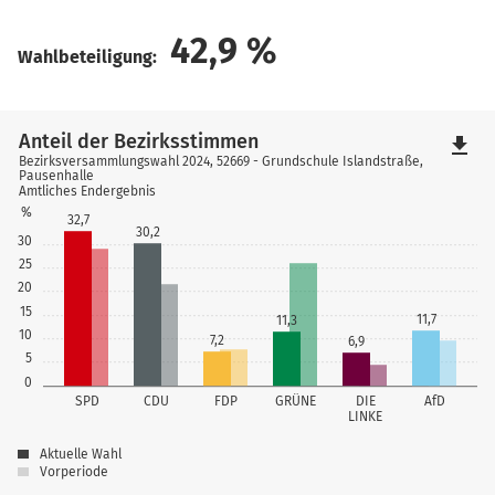
42,9
%
Wahlbeteiligung:
Anteil der Bezirksstimmen
file_download
Bezirksversammlungswahl 2024, 52669 - Grundschule Islandstraße,
Pausenhalle
Amtliches Endergebnis
%
32,7
30,2
30
25
20
15
11,7
11,3
10
7,2
6,9
5
0
SPD
CDU
FDP
GRÜNE
DIE
AfD
LINKE
Aktuelle Wahl
Vorperiode