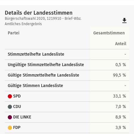
Details der Landesstimmen
Details
Bürgerschaftswahl 2020, 1219910 - Brief-Wbz.
file_download
der
Amtliches Endergebnis
Landesstimmen
Partei
Gesamtstimmen
Anteil
Stimmzettelhefte Landesliste
-
Ungültige Stimmzettelhefte Landesliste
0,5 %
Gültige Stimmzettelhefte Landesliste
99,5 %
Gültige Stimmen Landesliste
-
SPD
33,1 %
CDU
7,0 %
DIE LINKE
8,9 %
FDP
3,9 %