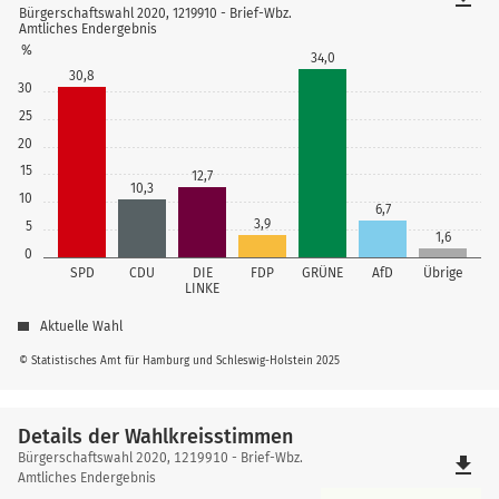
Bürgerschaftswahl 2020, 1219910 - Brief-Wbz.
Amtliches Endergebnis
%
34,0
30,8
30
25
20
15
12,7
10,3
10
6,7
3,9
5
1,6
0
SPD
CDU
DIE
FDP
GRÜNE
AfD
Übrige
LINKE
Aktuelle Wahl
© Statistisches Amt für Hamburg und Schleswig-Holstein 2025
Details der Wahlkreisstimmen
Details
Bürgerschaftswahl 2020, 1219910 - Brief-Wbz.
file_download
der
Amtliches Endergebnis