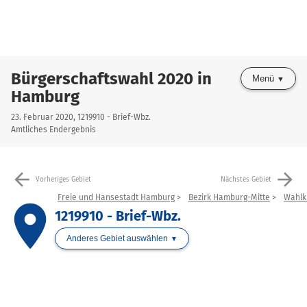
Bürgerschaftswahl 2020 in
Menü
Hamburg
23. Februar 2020, 1219910 - Brief-Wbz.
Amtliches Endergebnis
arrow_back
arrow_forward
Vorheriges Gebiet
Nächstes Gebiet
Freie und Hansestadt Hamburg
Bezirk Hamburg-Mitte
Wahlk
place
1219910 - Brief-Wbz.
Anderes Gebiet auswählen