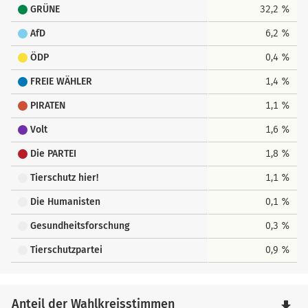
GRÜNE
32,2 %
AfD
6,2 %
ÖDP
0,4 %
FREIE WÄHLER
1,4 %
PIRATEN
1,1 %
Volt
1,6 %
Die PARTEI
1,8 %
Tierschutz hier!
1,1 %
Die Humanisten
0,1 %
Gesundheitsforschung
0,3 %
Tierschutzpartei
0,9 %
Anteil der Wahlkreisstimmen
file_download