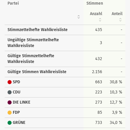
Wahlkreisstimmen
Partei
Stimmen
Anzahl
Anteil
Stimmzettelhefte Wahlkreisliste
435
-
Ungültige Stimmzettelhefte
3
-
Wahlkreisliste
Gültige Stimmzettelhefte
432
-
Wahlkreisliste
Gültige Stimmen Wahlkreisliste
2.156
-
SPD
663
30,8 %
CDU
223
10,3 %
DIE LINKE
273
12,7 %
FDP
85
3,9 %
GRÜNE
733
34,0 %