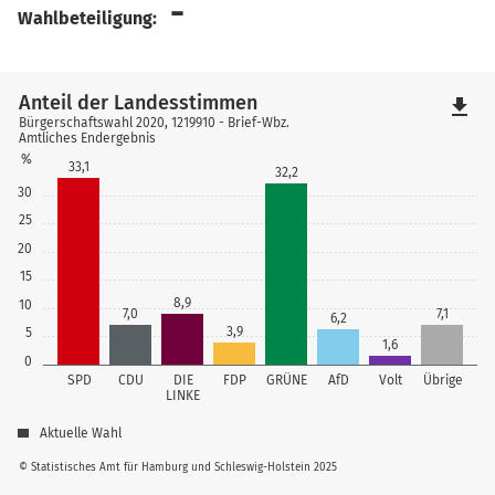
-
Wahlbeteiligung:
Anteil der Landesstimmen
file_download
Bürgerschaftswahl 2020, 1219910 - Brief-Wbz.
Amtliches Endergebnis
%
33,1
32,2
30
25
20
15
8,9
10
7,0
7,1
6,2
3,9
5
1,6
0
SPD
CDU
DIE
FDP
GRÜNE
AfD
Volt
Übrige
LINKE
Aktuelle Wahl
© Statistisches Amt für Hamburg und Schleswig-Holstein 2025